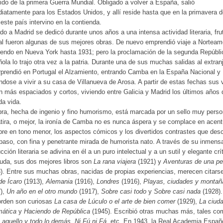
lido de la primera Guerra Mundial. Obligado a volver a España, salió
iatamente para los Estados Unidos, y allí reside hasta que en la primavera 
este país intervino en la contienda.
do a Madrid se dedicó durante unos años a una intensa actividad literaria, fru
al fueron algunas de sus mejores obras. De nuevo emprendió viaje a Norteam
iendo en Nueva York hasta 1931; pero la proclamación de la segunda Repúbli
ola lo trajo otra vez a la patria. Durante una de sus muchas salidas al extran
rprendió en Portugal el Alzamiento, entrando Camba en la España Nacional y
ándose a vivir a su casa de Villanueva de Arosa. A partir de estas fechas sus 
n más espaciados y cortos, viviendo entre Galicia y Madrid los últimos años 
da vida.
ra, hecha de ingenio y fino humorismo, está marcada por un sello muy perso
tira, o mejor, la ironía de Camba no es nunca áspera y se complace en acent
re en tono menor, los aspectos cómicos y los divertidos contrastes que des
paso, con fina y penetrante mirada de humorista nato. A través de su inmens
cción literaria se adivina en él a un puro intelectual y a un sutil y elegante crí
uda, sus dos mejores libros son
La rana viajera
(1921) y
Aventuras de una pe
). Entre sus muchas obras, nacidas de propias experiencias, merecen citars
de Ícaro
(1913),
Alemania
(1916),
Londres
(1916),
Playas, ciudades y montañ
7),
Un año en el otro mundo
(1917),
Sobre casi todo
y
Sobre casi nada
(1928).
orden son curiosas
La casa de Lúculo o el arte de bien comer
(1929),
La ciud
mática
y
Haciendo de República
(1945). Escribió otras muchas más, tales co
 aquello y todo lo demás
,
Ni Fú ni Fá
, etc. En 1943, la Real Academia Españo