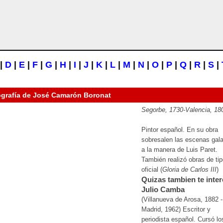
|
D
|
E
|
F
|
G
|
H
|
I
|
J
|
K
|
L
|
M
|
N
|
O
|
P
|
Q
|
R
|
S
|
ografía de
José Camarón Boronat
Segorbe, 1730-Valencia, 18
Pintor español. En su obra
sobresalen las escenas gal
a la manera de Luis Paret.
También realizó obras de ti
oficial (
Gloria de Carlos III
)
Quizas tambien te inter
Julio Camba
(Villanueva de Arosa, 1882 -
Madrid, 1962) Escritor y
periodista español. Cursó lo