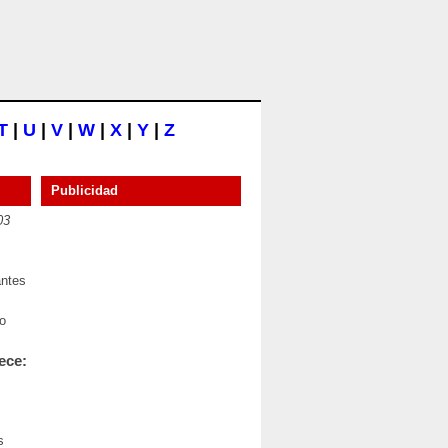
T
|
U
|
V
|
W
|
X
|
Y
|
Z
Publicidad
03
antes
po
ece:
s