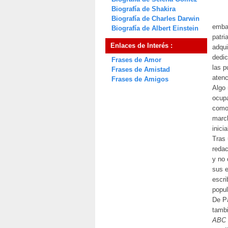
Biografía de Shakira
Biografía de Charles Darwin
embar
Biografía de Albert Einstein
patri
Enlaces de Interés :
adqui
dedic
Frases de Amor
las p
Frases de Amistad
atenc
Frases de Amigos
Algo 
ocupa
como 
marc
inici
Tras 
reda
y no 
sus e
escri
popul
De Pa
tambi
ABC