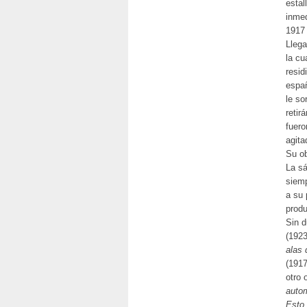
estal
inmed
1917 
Llega
la cu
resid
españ
le so
retir
fuero
agita
Su ob
La sá
siemp
a su 
produ
Sin d
(1923
alas 
(191
otro 
auto
Esto,