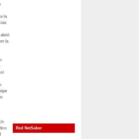
a
a la
cias
 abrió
on la
o
n
Así
o
iajar
do
ch
dico
Red NetSaber
l