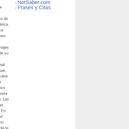
NetSaber.com
-
Frases y Citas
de
-
to de
érica,
ca
jero
viajes
de su
nal.
uar,
cubre
a
tico.
seta
e:
Las
as
 En
ad
mo
la le