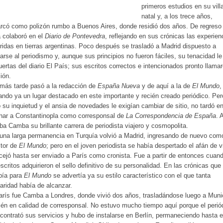
primeros estudios en su vill
natal y, a los trece años,
có como polizón rumbo a Buenos Aires, donde residió dos años. De regreso 
a colaboró en el
Diario de Pontevedra
, reflejando en sus crónicas las experien
ridas en tierras argentinas. Poco después se trasladó a Madrid dispuesto a
arse al periodismo y, aunque sus principios no fueron fáciles, su tenacidad le
uertas del diario El País; sus escritos correctos e intencionados pronto llamar
ión.
más tarde pasó a la redacción de
España Nueva
y de aquí a la de
El Mundo
,
ndo ya un lugar destacado en este importante y recién creado periódico. Per
su inquietud y el ansia de novedades le exigían cambiar de sitio, no tardó e
har a Constantinopla como corresponsal de
La Correspondencia de España
. 
aba Camba su brillante carrera de periodista viajero y cosmopolita.
una larga permanencia en Turquía volvió a Madrid, ingresando de nuevo com
ctor de
El Mundo
; pero en el joven periodista se había despertado el afán de v
cejó hasta ser enviado a París como cronista. Fue a partir de entonces cuan
scritos adquirieron el sello definitivo de su personalidad. En las crónicas que
bía para
El Mundo
se advertía ya su estilo característico con el que tanta
aridad había de alcanzar.
rís fue Camba a Londres, donde vivió dos años, trasladándose luego a Muni
én en calidad de corresponsal. No estuvo mucho tiempo aquí porque el perió
contrató sus servicios y hubo de instalarse en Berlín, permaneciendo hasta e