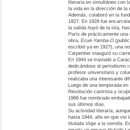
literaria en simultáneo con 
la vida en la dirección de la
Además, colaboró en la fund
1927. En 1928 fue encarcela
la salida huyó de la isla, has
París de prácticamente una 
obra,
Ecué-Yamba-O
(public
escribió ya en 1927), una no
Carpentier inauguró su carre
En 1944 se trasladó a Carac
dedicándose al periodismo r
profesor universitario y colu
realizaba una interesante d
Luego de una temporada en H
Revolución castrista y ocupó
1966 fue nombrado embajado
sus últimos días.
Su actividad literaria, aunqu
hasta 1944, año en que vio 
titulada
Viaje a la semilla
. E
novela un ensayo titulado
La