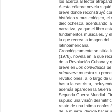
los acerca al lector atrapán
A esta célebre novela sigui
breve donde reconstruyó con 
histórico y musicológico, el 
dieciochesca, acentuando la
narrativa, ya que el libro e
fundamentos musicales, y 
la que recrea la imagen del t
latinoamericana.
Cronológicamente se sitúa 
(1978), novela en la que re
de la Revolución Cubana y q
breve en
Los convidados de 
primavera
muestra su proces
revoluciones, a lo largo de 
hasta la castrista, incluyen
además aparecen la Guerra C
Segunda Guerra Mundial. F
supuso una visión desmitific
relato de una íntima confesió
de la muerte, decide hacer 