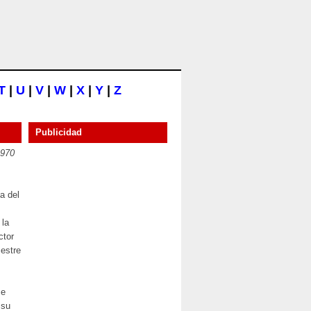
T
|
U
|
V
|
W
|
X
|
Y
|
Z
Publicidad
1970
a del
 la
ctor
estre
se
 su