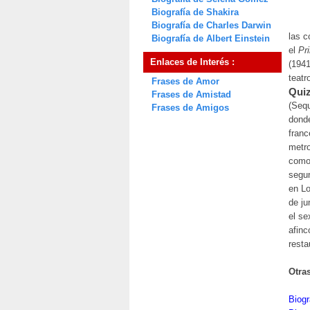
Biografía de Shakira
Biografía de Charles Darwin
las c
Biografía de Albert Einstein
el
Pr
Enlaces de Interés :
(194
teatro
Frases de Amor
Quiz
Frases de Amistad
(Sequ
Frases de Amigos
donde
franc
metro
como 
segun
en Lo
de ju
el se
afinc
resta
Otra
Biogr