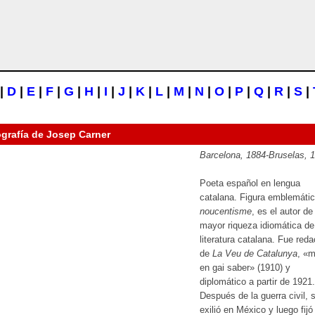
|
D
|
E
|
F
|
G
|
H
|
I
|
J
|
K
|
L
|
M
|
N
|
O
|
P
|
Q
|
R
|
S
|
ografía de
Josep Carner
Barcelona, 1884-Bruselas, 
Poeta español en lengua
catalana. Figura emblemátic
noucentisme
, es el autor de
mayor riqueza idiomática de
literatura catalana. Fue reda
de
La Veu de Catalunya
, «m
en gai saber» (1910) y
diplomático a partir de 1921.
Después de la guerra civil, 
exilió en México y luego fijó