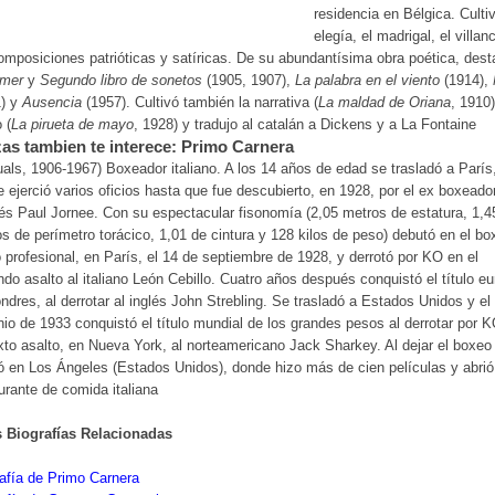
residencia en Bélgica. Cultiv
elegía, el madrigal, el villan
omposiciones patrióticas y satíricas. De su abundantísima obra poética, des
imer
y
Segundo libro de sonetos
(1905, 1907),
La palabra en el viento
(1914),
1) y
Ausencia
(1957). Cultivó también la narrativa (
La maldad de Oriana
, 1910)
 (
La pirueta de mayo
, 1928) y tradujo al catalán a Dickens y a La Fontaine
as tambien te interece: Primo Carnera
als, 1906-1967) Boxeador italiano. A los 14 años de edad se trasladó a París
 ejerció varios oficios hasta que fue descubierto, en 1928, por el ex boxeado
és Paul Jornee. Con su espectacular fisonomía (2,05 metros de estatura, 1,4
s de perímetro torácico, 1,01 de cintura y 128 kilos de peso) debutó en el bo
profesional, en París, el 14 de septiembre de 1928, y derrotó por KO en el
do asalto al italiano León Cebillo. Cuatro años después conquistó el título e
ndres, al derrotar al inglés John Strebling. Se trasladó a Estados Unidos y el
nio de 1933 conquistó el título mundial de los grandes pesos al derrotar por 
xto asalto, en Nueva York, al norteamericano Jack Sharkey. Al dejar el boxeo
ó en Los Ángeles (Estados Unidos), donde hizo más de cien películas y abrió
urante de comida italiana
s Biografías Relacionadas
afía de Primo Carnera