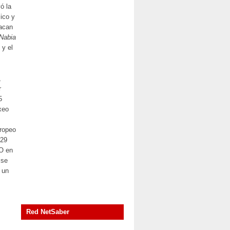
ó la
cico y
tacan
Nabia
 y el
,
r
5
xeo
uropeo
 29
KO en
 se
 un
Red NetSaber