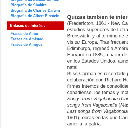
Biografía de Shakira
Biografía de Charles Darwin
Biografía de Albert Einstein
Quizas tambien te inte
(Fredericton, 1861 - New Ca
Enlaces de Interés :
estudios superiores de Letr
Frases de Amor
Brunswick, y al término de e
Frases de Amistad
visitar Europa. Tras frecuen
Frases de Amigos
Edimburgo, regresó a Améric
Harvard en 1885; a partir d
en los Estados Unidos, aunq
natal
Bliss Carman es recordado p
colaboración con Richard Ho
firmes intentos de consolidar
canadiense, los temas y moti
Songs from Vagabondia
(
Ca
songs from Vagabondia
(
Más
Last songs from Vagabondia
1901), obras en las que Car
amor a la patria.