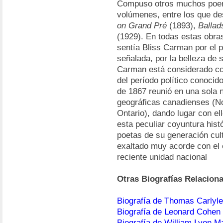
Compuso otros muchos poem
volúmenes, entre los que de
on Grand Pré
(1893),
Ballad
(1929). En todas estas obras
sentía Bliss Carman por el 
señalada, por la belleza de
Carman está considerado co
del período político conoci
de 1867 reunió en una sola n
geográficas canadienses (N
Ontario), dando lugar con el
esta peculiar coyuntura hist
poetas de su generación cult
exaltado muy acorde con el 
reciente unidad nacional
Otras Biografías Relacion
Biografía de Thomas Carlyle
Biografía de Leonard Cohen
Biografía de William Lyon M