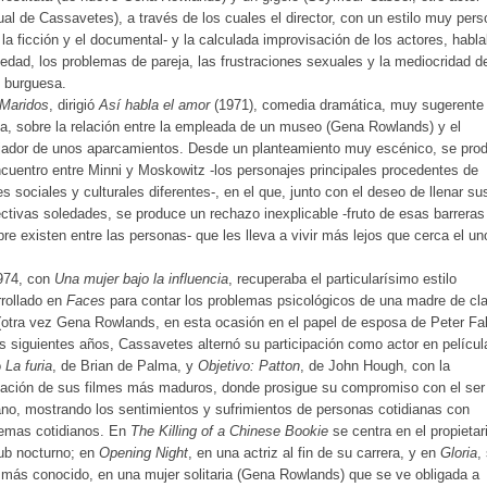
ual de Cassavetes), a través de los cuales el director, con un estilo muy pers
 la ficción y el documental- y la calculada improvisación de los actores, habl
ledad, los problemas de pareja, las frustraciones sexuales y la mediocridad de
 burguesa.
Maridos
, dirigió
Así habla el amor
(1971), comedia dramática, muy sugerente
ca, sobre la relación entre la empleada de un museo (Gena Rowlands) y el
jador de unos aparcamientos. Desde un planteamiento muy escénico, se pro
cuentro entre Minni y Moskowitz -los personajes principales procedentes de
es sociales y culturales diferentes-, en el que, junto con el deseo de llenar su
ctivas soledades, se produce un rechazo inexplicable -fruto de esas barreras
re existen entre las personas- que les lleva a vivir más lejos que cerca el un
974, con
Una mujer bajo la influencia
, recuperaba el particularísimo estilo
rollado en
Faces
para contar los problemas psicológicos de una madre de cl
(otra vez Gena Rowlands, en esta ocasión en el papel de esposa de Peter Fal
s siguientes años, Cassavetes alternó su participación como actor en películ
o
La furia
, de Brian de Palma, y
Objetivo: Patton
, de John Hough, con la
zación de sus filmes más maduros, donde prosigue su compromiso con el ser
o, mostrando los sentimientos y sufrimientos de personas cotidianas con
lemas cotidianos. En
The Killing of a Chinese Bookie
se centra en el propietar
ub nocturno; en
Opening Night
, en una actriz al fin de su carrera, y en
Gloria
,
 más conocido, en una mujer solitaria (Gena Rowlands) que se ve obligada a