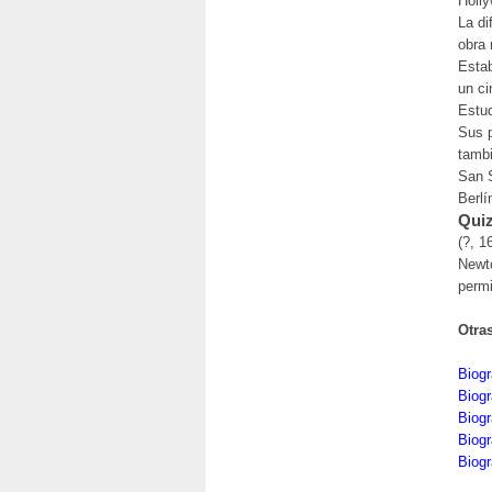
Holly
La di
obra 
Estab
un ci
Estud
Sus p
tambi
San S
Berlí
Quiz
(?, 1
Newto
permi
Otra
Biogr
Biogr
Biogr
Biogr
Biogr