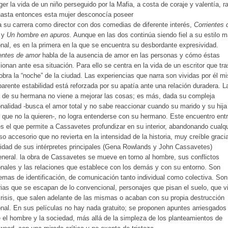
ger la vida de un niño perseguido por la Mafia, a costa de coraje y valentía, 
hasta entonces esta mujer desconocía poseer
a su carrera como director con dos comedias de diferente interés,
Corrientes 
y
Un hombre en apuros.
Aunque en las dos continúa siendo fiel a su estilo 
nal, es en la primera en la que se encuentra su desbordante expresividad.
entes de amor
habla de la ausencia de amor en las personas y cómo éstas
ionan ante esa situación. Para ello se centra en la vida de un escritor que tr
obra la “noche” de la ciudad. Las experiencias que narra son vividas por él m
arente estabilidad está reforzada por su apatía ante una relación duradera. L
a de su hermana no viene a mejorar las cosas; es más, dada su compleja
nalidad -busca el amor total y no sabe reaccionar cuando su marido y su hija
 que no la quieren-, no logra entenderse con su hermano. Este encuentro entr
s el que permite a Cassavetes profundizar en su interior, abandonando cualqu
so accesorio que no revierta en la intensidad de la historia, muy creíble graci
lidad de sus intérpretes principales (Gena Rowlands y John Cassavetes)
neral. la obra de Cassavetes se mueve en torno al hombre, sus conflictos
nales y las relaciones que establece con los demás y con su entorno. Son
emas de identificación, de comunicación tanto individual como colectiva. Son
rias que se escapan de lo convencional, personajes que pisan el suelo, que v
risis, que salen adelante de las mismas o acaban con su propia destrucción
nal. En sus películas no hay nada gratuito; se proponen apuntes arriesgados
 el hombre y la sociedad, más allá de la simpleza de los planteamientos de