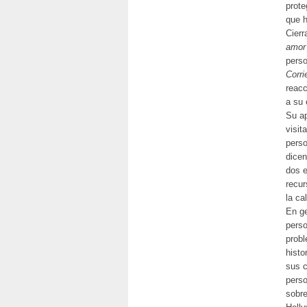
prote
que 
Cierr
amor
perso
Corri
reacc
a su 
Su ap
visit
perso
dicen
dos e
recur
la ca
En ge
perso
probl
histo
sus c
perso
sobre