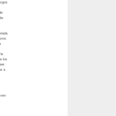
rasgos
de
más
aslada
ismo.
a
 le
e los
ier
as a
iven