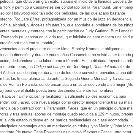
película, que obtuvo un gran éxito, supuso el inicio de la llamada Escuela de
 York y permitió a Cassavetes ser contratado por la Paramount. Sin embarg
so por Hollywood rodó tan sólo dos películas, de las que acabó bastante
isfecho:
Too Late
Blues
, protagonizada por un músico de jazz en decadencia 
ición al alcohol, y
Ángeles sin paraíso
, que abordaba el problema de los niño
ientes mentales y contaba con la participación de Judy Garland, Burt Lancast
Rowlands (su esposa en la vida real, que iniciaba de esta manera una asidu
oración artística con su marido).
enencias con el productor de este filme, Stanley Kramer, le obligaron a
onar la dirección, y durante varios años Cassavetes no volvió a ser tentado p
zación, dedicándose a su labor como intérprete. En su dilatada trayectoria artí
vino, entre otras, en
Código del hampa
, de Don Siegel,
Doce del patíbulo
, de
t Aldrich -donde interpretaba a uno de los doce convictos enviados a una difíc
n tras las líneas alemanas durante la Segunda Guerra Mundial- y
La semilla 
o
, de Roman Polanski, donde encarnaba a un actor que vende a su mujer (Mi
w) para que el diablo pueda tener descendencia entre los hombres
 trabajos "alimenticios" le facilitaron la suficiente solidez económica para
ender, con
Faces
, otra nueva etapa como director independiente tras su mala
iencia bajo contrato con la Paramount.
Faces
, que en un principio duraba má
horas y tras arduas labores de montaje quedó reducida a 129 minutos, preten
jar la vida estadounidense en los barrios residenciales de clase acomodada.
rincipales personajes eran un matrimonio en crisis (Lynn Marlin y John Marle
rostituta (de nuevo Gena Rowlands) y un gigoló (Seymour Cassel, otro actor