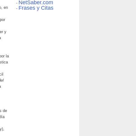
NetSaber.com
-
Frases y Citas
o, en
-
por
s
er y
a
or la
stica
il
del
a
s de
día
y),