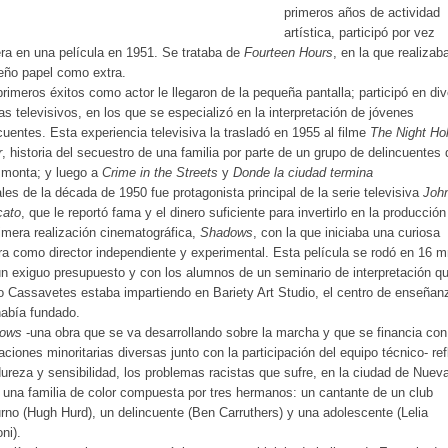
primeros años de actividad
artística, participó por vez
ra en una película en 1951. Se trataba de
Fourteen Hours
, en la que realizab
eño papel como extra.
rimeros éxitos como actor le llegaron de la pequeña pantalla; participó en di
s televisivos, en los que se especializó en la interpretación de jóvenes
cuentes. Esta experiencia televisiva la trasladó en 1955 al filme
The Night Ho
r
, historia del secuestro de una familia por parte de un grupo de delincuentes 
 monta; y luego a
Crime in the Streets
y
Donde la ciudad termina
ales de la década de 1950 fue protagonista principal de la serie televisiva
Joh
cato
, que le reportó fama y el dinero suficiente para invertirlo en la producción
imera realización cinematográfica,
Shadows
, con la que iniciaba una curiosa
ra como director independiente y experimental. Esta película se rodó en 16 
n exiguo presupuesto y con los alumnos de un seminario de interpretación qu
o Cassavetes estaba impartiendo en Bariety Art Studio, el centro de enseñan
abía fundado.
ows
-una obra que se va desarrollando sobre la marcha y que se financia con
aciones minoritarias diversas junto con la participación del equipo técnico- ref
ureza y sensibilidad, los problemas racistas que sufre, en la ciudad de Nuev
 una familia de color compuesta por tres hermanos: un cantante de un club
rno (Hugh Hurd), un delincuente (Ben Carruthers) y una adolescente (Lelia
ni).