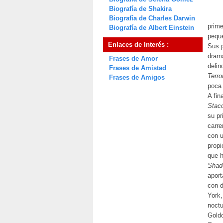
Biografía de Shakira
Biografía de Charles Darwin
prime
Biografía de Albert Einstein
pequ
Enlaces de Interés :
Sus p
drama
Frases de Amor
delin
Frases de Amistad
Terro
Frases de Amigos
poca
A fin
Stac
su pr
carre
con u
propi
que h
Shad
aport
con d
York,
noctu
Goldo