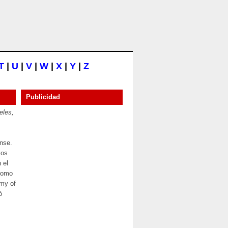
T
|
U
|
V
|
W
|
X
|
Y
|
Z
Publicidad
eles,
ense.
ios
 el
 como
my of
ó