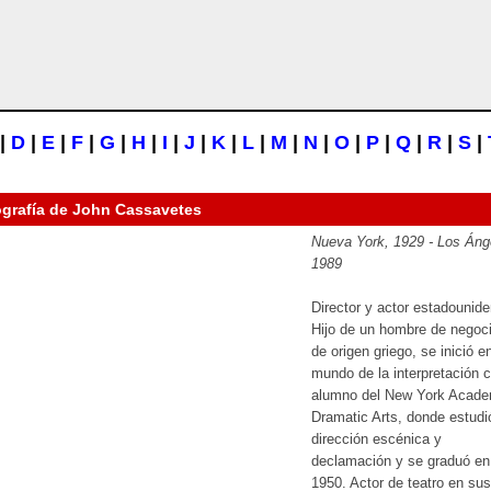
|
D
|
E
|
F
|
G
|
H
|
I
|
J
|
K
|
L
|
M
|
N
|
O
|
P
|
Q
|
R
|
S
|
ografía de
John Cassavetes
Nueva York, 1929 - Los Áng
1989
Director y actor estadounid
Hijo de un hombre de negoc
de origen griego, se inició en
mundo de la interpretación
alumno del New York Acade
Dramatic Arts, donde estudi
dirección escénica y
declamación y se graduó en
1950. Actor de teatro en sus