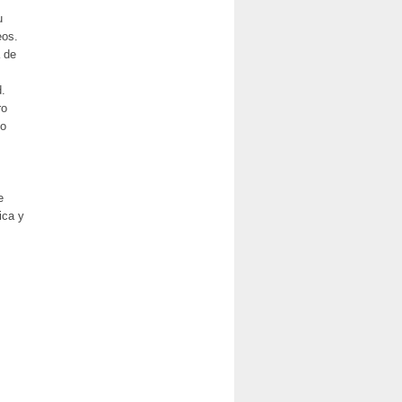
u
eos.
a de
d.
ro
mo
e
ica y