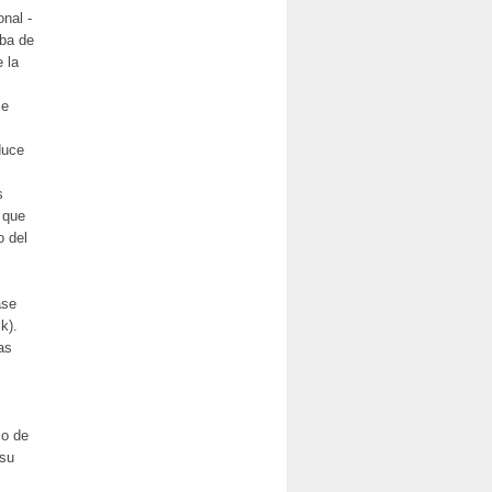
onal -
aba de
 la
 e
duce
s
 que
o del
ase
k).
as
io de
 su