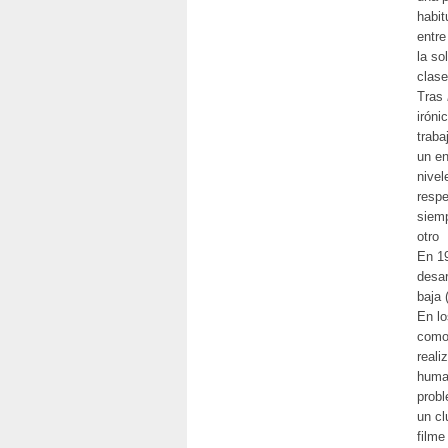
habit
entre
la so
clase
Tras
iróni
traba
un en
nivel
respe
siemp
otro
En 1
desar
baja 
En lo
com
reali
human
prob
un cl
filme