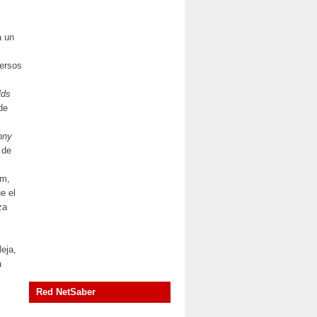
a un
versos
lds
de
nny
 de
mm,
e el
za
leja,
a
Red NetSaber