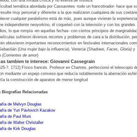
wood, con una mirada crítica y no exenta de tristeza
ficultad temática abordada por Cassavetes -todo un francotirador- hace que s
resulte muy personal y diferente a la que realizaron cualquiera de sus coetán
lecer cualquier paralelismo está de más, pues aunque vivieran la experienci
ne independiente neoyorkino, él coqueteó con la televisión y con los grandes
ios, lo que rompía -en aquellas fechas- con ciertos principios de marginalida
elículas sufrieron diversos recortes y problemas de cara a la distribución, pe
én obtuvieron importantes reconocimientos en festivales internacionales co
ebastián (
Una mujer bajo la influencia
), Venecia (
Shadows, Faces
,
Gloria)
y
n (
Corrientes de amor
)
as tambien te interece: Giovanni Cassegrain
625-?, 1712) Físico francés. Profesor en Chartres, perfeccionó el telescopio d
n mediante un espejo convexo que reducía notablemente la aberración esfér
tía la construcción de aparatos de menor longitud
s Biografías Relacionadas
afía de Melvyn Douglas
afía de Yuri Pávlovich Kazakov
afía de Paul Muni
afía de Walter Christaller
afía de Kirk Douglas