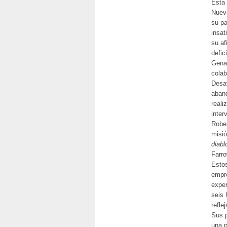
Esta 
Nueva
su pa
insat
su af
defic
Gena 
colab
Desav
aband
reali
inter
Rober
misió
diabl
Farro
Estos
empr
exper
seis 
refle
Sus p
una p