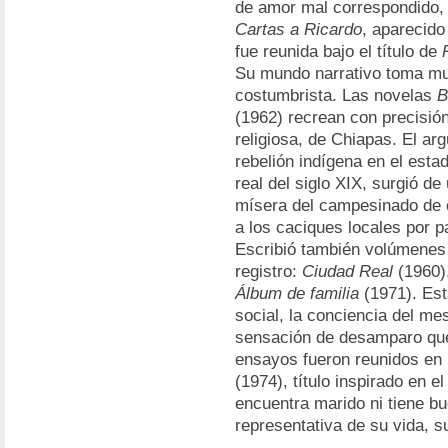
de amor mal correspondido, 
Cartas a Ricardo
, aparecid
fue reunida bajo el título de
Su mundo narrativo toma mu
costumbrista. Las novelas
B
(1962) recrean con precisió
religiosa, de Chiapas. El a
rebelión indígena en el est
real del siglo XIX, surgió d
mísera del campesinado de 
a los caciques locales por pa
Escribió también volúmenes
registro:
Ciudad Real
(1960)
Álbum de familia
(1971). Est
social, la conciencia del me
sensación de desamparo que 
ensayos fueron reunidos en 
(1974), título inspirado en el
encuentra marido ni tiene bu
representativa de su vida, su