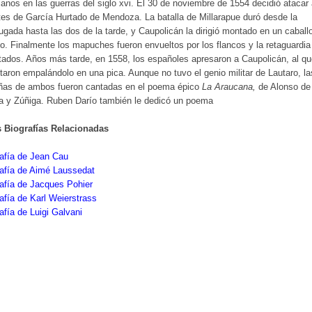
anos en las guerras del siglo xvi. El 30 de noviembre de 1554 decidió atacar 
es de García Hurtado de Mendoza. La batalla de Millarapue duró desde la
gada hasta las dos de la tarde, y Caupolicán la dirigió montado en un caball
o. Finalmente los mapuches fueron envueltos por los flancos y la retaguardia
tados. Años más tarde, en 1558, los españoles apresaron a Caupolicán, al q
taron empalándolo en una pica. Aunque no tuvo el genio militar de Lautaro, la
ñas de ambos fueron cantadas en el poema épico
La Araucana,
de Alonso de
la y Zúñiga. Ruben Darío también le dedicó un poema
s Biografías Relacionadas
afía de Jean Cau
afía de Aimé Laussedat
afía de Jacques Pohier
afía de Karl Weierstrass
afía de Luigi Galvani