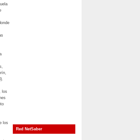
cuela
e
 donde
as
a
s,
rín,
).
, los
ones
pto
de los
Red NetSaber