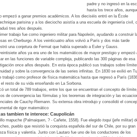
padre y no ingresó en la es
hasta los trece años, aunqu
o empezó a ganar premios académicos. A los dieciséis entró en la École
echnique parisina y a los dieciocho asistía a una escuela de ingeniería civil,
aduó tres años después.
imer trabajo fue como ingeniero militar para Napoleón, ayudando a construir l
sas en Cherburgo. A los veinticuatro años volvió a París y dos más tarde
tró una conjetura de Fermat que había superado a Euler y Gauss.
eintisiete años ya era uno de los matemáticos de mayor prestigio y empezó 
jar en las funciones de variable compleja, publicando las 300 páginas de esa
tigación once años después. En esta época publicó sus trabajos sobre límite
nuidad y sobre la convergencia de las series infinitas. En 1830 se exilió en Tu
 trabajó como profesor de física matemática hasta que regresó a París (1838
el resto de su vida enseñando en La Sorbona.
có un total de 789 trabajos, entre los que se encuentran el concepto de límite
rios de convergencia las fórmulas y los teoremas de integración y las ecuaci
enciales de Cauchy-Riemann. Su extensa obra introdujo y consolidó el conce
mental de rigor matemático
as tambien te interece: Caupolicán
llo mapuche (Palmaiquen, ? - Cañete, 1558). Fue elegido
toqui
(jefe militar) 
hes, pueblo que resistió la conquista española del sur de Chile, por su gran
leza física y valentía. Junto con Lautaro fue uno de los conductores de los