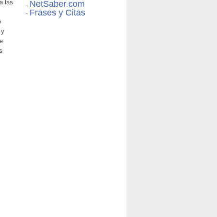
a las
NetSaber.com
-
Frases y Citas
-
o
 y
ue
s