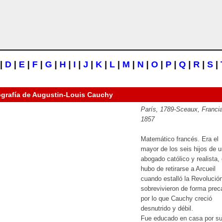
|
D
|
E
|
F
|
G
|
H
|
I
|
J
|
K
|
L
|
M
|
N
|
O
|
P
|
Q
|
R
|
S
|
ografía de
Augustin-Louis Cauchy
París, 1789-Sceaux, Francia
1857
Matemático francés. Era el
mayor de los seis hijos de 
abogado católico y realista,
hubo de retirarse a Arcueil
cuando estalló la Revolución.
sobrevivieron de forma preca
por lo que Cauchy creció
desnutrido y débil.
Fue educado en casa por s