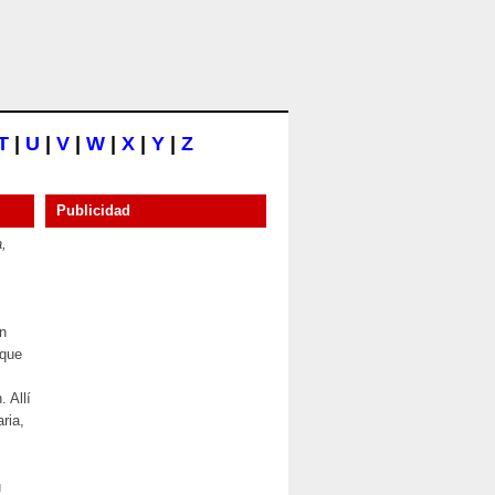
T
|
U
|
V
|
W
|
X
|
Y
|
Z
Publicidad
,
un
 que
 Allí
ria,
u