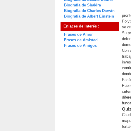
Biografía de Shakira
Biografía de Charles Darwin
pront
Biografía de Albert Einstein
Polyt
Enlaces de Interés :
se gr
Su pr
Frases de Amor
defen
Frases de Amistad
demos
Frases de Amigos
Con v
traba
inves
conti
donde
Pasó 
Publi
crite
difer
funda
Quiz
Caudi
mapuc
forta