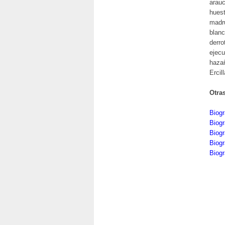
arauc
huest
madru
blanc
derro
ejecu
haza
Ercil
Otra
Biogr
Biogr
Biogr
Biogr
Biogr