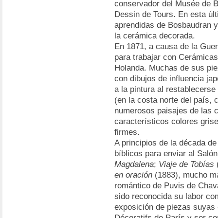
conservador del Musée de Be
Dessin de Tours. En esta últ
aprendidas de Bosbaudran y,
la cerámica decorada.
En 1871, a causa de la Guerr
para trabajar con Cerámicas 
Holanda. Muchas de sus pie
con dibujos de influencia j
a la pintura al restablecers
(en la costa norte del país,
numerosos paisajes de las 
característicos colores gri
firmes.
A principios de la década de
bíblicos para enviar al Saló
Magdalena
;
Viaje de Tobías
en oración
(1883), mucho más
romántico de Puvis de Chav
sido reconocida su labor co
exposición de piezas suyas 
Décoratifs de París y ser c