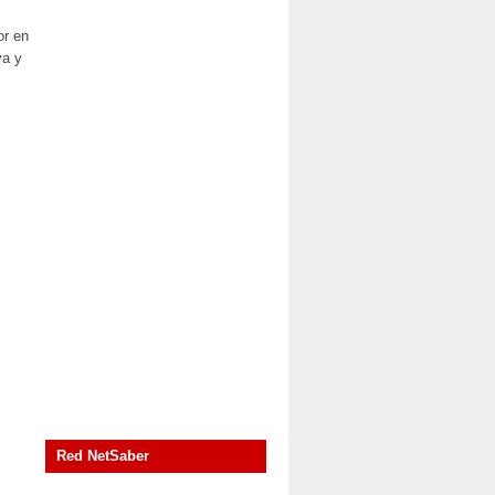
or en
va y
Red NetSaber