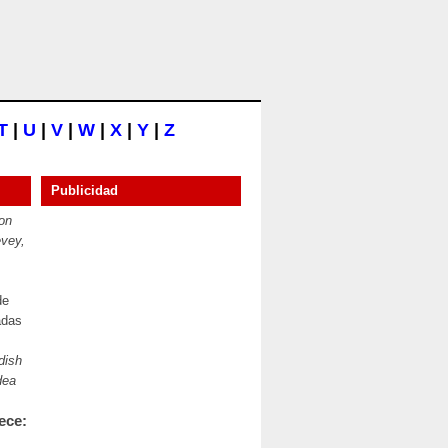
T
|
U
|
V
|
W
|
X
|
Y
|
Z
Publicidad
on
vey,
de
adas
dish
dea
ece: