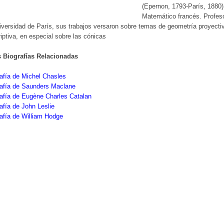
(Epernon, 1793-París, 1880)
Matemático francés. Profes
iversidad de París, sus trabajos versaron sobre temas de geometría proyecti
iptiva, en especial sobre las cónicas
s Biografías Relacionadas
afía de Michel Chasles
rafía de Saunders Maclane
afía de Eugène Charles Catalan
afía de John Leslie
afía de William Hodge