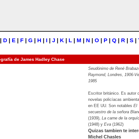
|
D
|
E
|
F
|
G
|
H
|
I
|
J
|
K
|
L
|
M
|
N
|
O
|
P
|
Q
|
R
|
S
|
ografía de
James Hadley Chase
Seudónimo de René Brabaz
Raymond, Londres, 1906-Ve
1985
Escritor británico. Es autor 
novelas policíacas ambient
en EE UU. Son notables
El
secuestro de la señora Blan
(1939),
La carne de la orquí
(1948) y
Eva
(1962)
Quizas tambien te inter
Michel Chasles