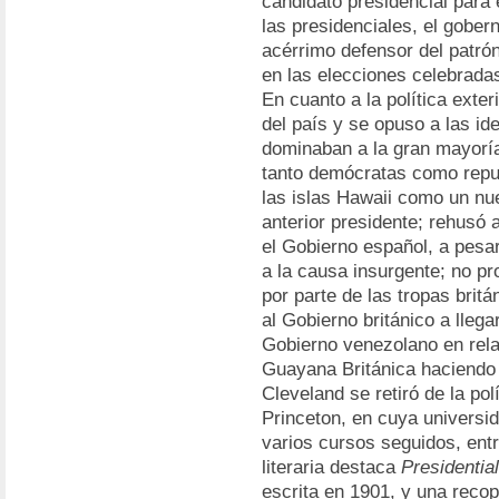
candidato presidencial para 
las presidenciales, el gober
acérrimo defensor del patró
en las elecciones celebradas
En cuanto a la política exter
del país y se opuso a las id
dominaban a la gran mayoría
tanto demócratas como repub
las islas Hawaii como un nu
anterior presidente; rehusó
el Gobierno español, a pesa
a la causa insurgente; no pr
por parte de las tropas britá
al Gobierno británico a llega
Gobierno venezolano en relaci
Guayana Británica haciendo
Cleveland se retiró de la polí
Princeton, en cuya universi
varios cursos seguidos, ent
literaria destaca
Presidentia
escrita en 1901, y una reco