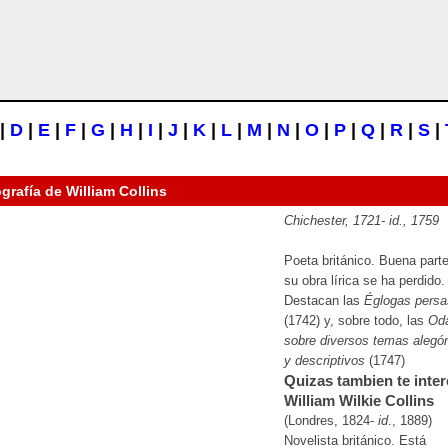
|
D
|
E
|
F
|
G
|
H
|
I
|
J
|
K
|
L
|
M
|
N
|
O
|
P
|
Q
|
R
|
S
|
ografía de
William Collins
Chichester, 1721-
id
., 1759
Poeta británico. Buena part
su obra lírica se ha perdido.
Destacan las
Églogas persa
(1742) y, sobre todo, las
Od
sobre diversos temas alegór
y descriptivos
(1747)
Quizas tambien te inter
William Wilkie Collins
(Londres, 1824-
id
., 1889)
Novelista británico. Está