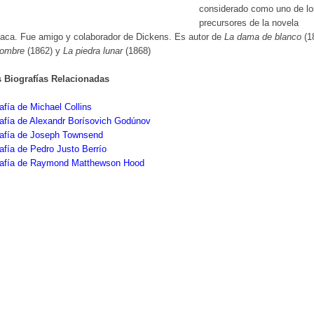
considerado como uno de lo
precursores de la novela
íaca. Fue amigo y colaborador de Dickens. Es autor de
La dama de blanco
(1
nombre
(1862) y
La piedra lunar
(1868)
s Biografías Relacionadas
afía de Michael Collins
afía de Alexandr Borísovich Godúnov
rafía de Joseph Townsend
afía de Pedro Justo Berrío
rafía de Raymond Matthewson Hood