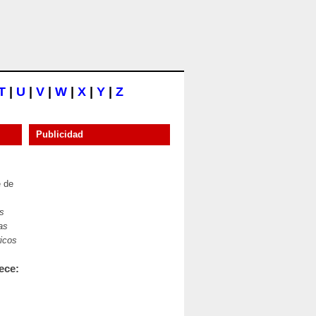
T
|
U
|
V
|
W
|
X
|
Y
|
Z
Publicidad
e de
s
as
icos
ece: