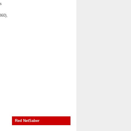
s
860),
Red NetSaber