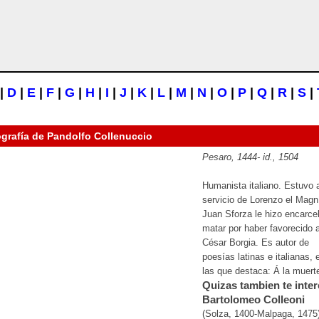
|
D
|
E
|
F
|
G
|
H
|
I
|
J
|
K
|
L
|
M
|
N
|
O
|
P
|
Q
|
R
|
S
|
ografía de
Pandolfo Collenuccio
Pesaro, 1444-
id
., 1504
Humanista italiano. Estuvo 
servicio de Lorenzo el Magní
Juan Sforza le hizo encarcel
matar por haber favorecido 
César Borgia. Es autor de
poesías latinas e italianas, 
las que destaca: Á la muert
Quizas tambien te inter
Bartolomeo Colleoni
(Solza, 1400-Malpaga, 1475