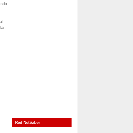
rado
al
lán.
Red NetSaber