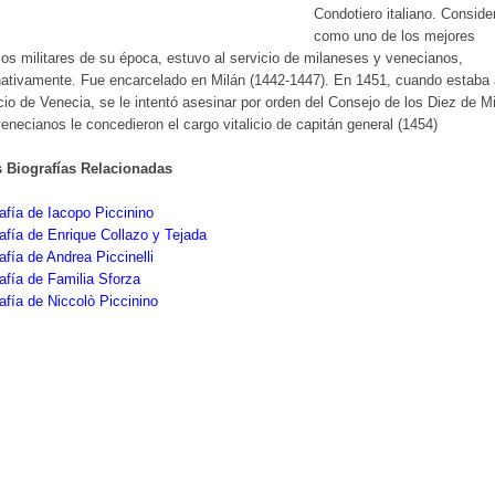
Condotiero italiano. Conside
como uno de los mejores
cos militares de su época, estuvo al servicio de milaneses y venecianos,
nativamente. Fue encarcelado en Milán (1442-1447). En 1451, cuando estaba 
cio de Venecia, se le intentó asesinar por orden del Consejo de los Diez de Mi
enecianos le concedieron el cargo vitalicio de capitán general (1454)
s Biografías Relacionadas
afía de Iacopo Piccinino
afía de Enrique Collazo y Tejada
afía de Andrea Piccinelli
afía de Familia Sforza
afía de Niccolò Piccinino