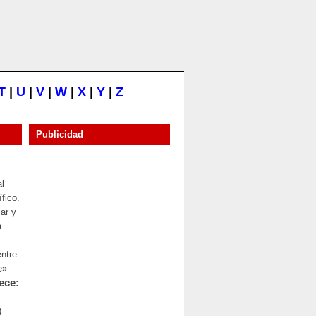
T
|
U
|
V
|
W
|
X
|
Y
|
Z
Publicidad
al
fico.
ar y
a
entre
e»
ece:
)