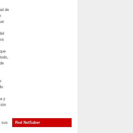
dad de
n
que
del
ara
 que
todo,
nde
e
do
ta y
ción
e sus
Red NetSaber