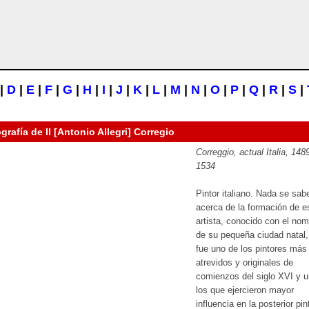
|
D
|
E
|
F
|
G
|
H
|
I
|
J
|
K
|
L
|
M
|
N
|
O
|
P
|
Q
|
R
|
S
|
ografía de
Il [Antonio Allegri] Corregio
Correggio, actual Italia, 1489
1534
Pintor italiano. Nada se sab
acerca de la formación de e
artista, conocido con el no
de su pequeña ciudad natal,
fue uno de los pintores más
atrevidos y originales de
comienzos del siglo XVI y 
los que ejercieron mayor
influencia en la posterior pin