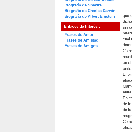
Biografía de Shakira
Biografía de Charles Darwin
que e
Biografía de Albert Einstein
dicha
Enlaces de Interés :
sin d
refer
Frases de Amor
cual 
Frases de Amistad
dotar
Frases de Amigos
Comen
manif
en el
pintó
El pr
abad
Mante
entre
En es
de la
de la
magní
Corre
obras