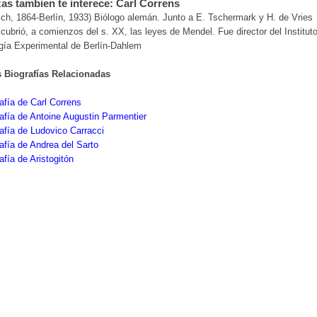
as tambien te interece: Carl Correns
ch, 1864-Berlín, 1933) Biólogo alemán. Junto a E. Tschermark y H. de Vries
cubrió, a comienzos del s. XX, las leyes de Mendel. Fue director del Institut
gía Experimental de Berlín-Dahlem
s Biografías Relacionadas
afía de Carl Correns
afía de Antoine Augustin Parmentier
afía de Ludovico Carracci
afía de Andrea del Sarto
afía de Aristogitón