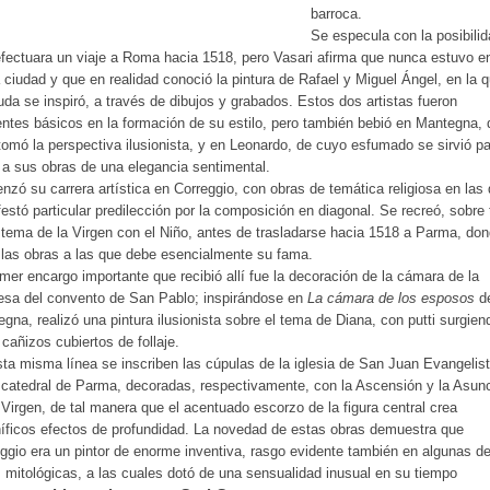
barroca.
Se especula con la posibili
fectuara un viaje a Roma hacia 1518, pero Vasari afirma que nunca estuvo e
 ciudad y que en realidad conoció la pintura de Rafael y Miguel Ángel, en la 
uda se inspiró, a través de dibujos y grabados. Estos dos artistas fueron
entes básicos en la formación de su estilo, pero también bebió en Mantegna, 
tomó la perspectiva ilusionista, y en Leonardo, de cuyo esfumado se sirvió p
 a sus obras de una elegancia sentimental.
zó su carrera artística en Correggio, con obras de temática religiosa en las
estó particular predilección por la composición en diagonal. Se recreó, sobre 
 tema de la Virgen con el Niño, antes de trasladarse hacia 1518 a Parma, do
 las obras a las que debe esencialmente su fama.
imer encargo importante que recibió allí fue la decoración de la cámara de la
esa del convento de San Pablo; inspirándose en
La cámara de los esposos
d
gna, realizó una pintura ilusionista sobre el tema de Diana, con putti surgien
 cañizos cubiertos de follaje.
ta misma línea se inscriben las cúpulas de la iglesia de San Juan Evangelis
 catedral de Parma, decoradas, respectivamente, con la Ascensión y la Asun
 Virgen, de tal manera que el acentuado escorzo de la figura central crea
ficos efectos de profundidad. La novedad de estas obras demuestra que
ggio era un pintor de enorme inventiva, rasgo evidente también en algunas d
 mitológicas, a las cuales dotó de una sensualidad inusual en su tiempo