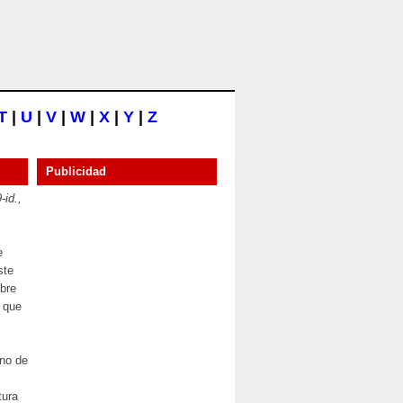
T
|
U
|
V
|
W
|
X
|
Y
|
Z
Publicidad
-id.,
e
ste
mbre
 que
uno de
tura