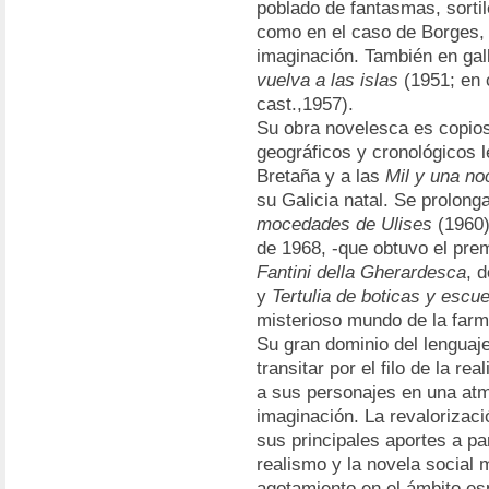
poblado de fantasmas, sorti
como en el caso de Borges, i
imaginación. También en gal
vuelva a las islas
(1951; en 
cast.,1957).
Su obra novelesca es copio
geográficos y cronológicos l
Bretaña y a las
Mil y una n
su Galicia natal. Se prolong
mocedades de Ulises
(1960
de 1968, -que obtuvo el pre
Fantini della Gherardesca
, d
y
Tertulia de boticas y escu
misterioso mundo de la far
Su gran dominio del lenguaje
transitar por el filo de la re
a sus personajes en una atm
imaginación. La revalorizaci
sus principales aportes a pa
realismo y la novela social
agotamiento en el ámbito es