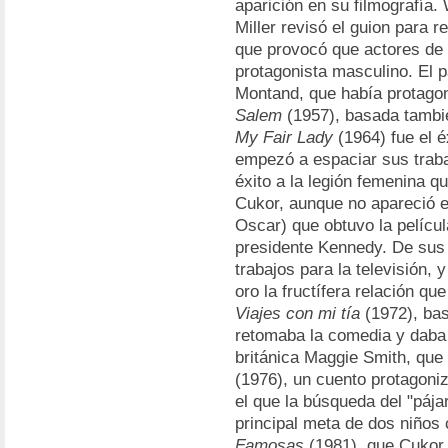
aparición en su filmografía
Miller revisó el guion para r
que provocó que actores de p
protagonista masculino. El 
Montand, que había protago
Salem
(1957), basada tambié
My Fair Lady
(1964) fue el é
empezó a espaciar sus trab
éxito a la legión femenina q
Cukor, aunque no apareció 
Oscar) que obtuvo la películ
presidente Kennedy. De sus ú
trabajos para la televisión, 
oro la fructífera relación qu
Viajes con mi tía
(1972), ba
retomaba la comedia y daba
británica Maggie Smith, que
(1976), un cuento protagoni
el que la búsqueda del "pájar
principal meta de dos niños
Famosas
(1981), que Cukor 