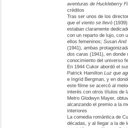
aventuras de Huckleberry F
créditos
Tras ser unos de los direct
que el viento se llevó
(1939),
estaban claramente dedicad
con un reparto de lujo, con 
ellos femeninos;
Susan And
(1941), ambas protagonizad
dos caras
(1941), en donde r
conocimiento del universo f
En 1944 Cukor abordó el sus
Patrick Hamilton
Luz que ag
e Ingrid Bergman, y en dond
este filme se acercó al mel
interés con otros títulos de
Metro Glodwyn Mayer, obtuv
alcanzando el premio a la me
interiores
La comedia romántica de Cuk
décadas, y al llegar a la de