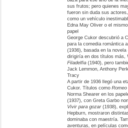
sus frutos; pero quienes may
fueron sin duda sus actores
como un vehículo inestimab
Edna May Oliver o el mismo
papel
George Cukor descubrió a C
para la comedia romántica a
(1936), basada en la novel
dirigiría en dos títulos más,
Filadelfia
(1940), pero tambi
Jack Lemmon, Anthony Perk
Tracy
A partir de 1936 llegó una e
Cukor. Títulos como
Romeo y
Norma Shearer en los papele
(1937), con Greta Garbo nom
Vivir para gozar
(1938), expl
Hepburn, mostraron distinta
dominaba con maestría. Tam
aventuras, en películas co