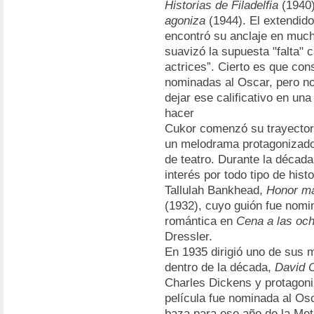
Historias de Filadelfia
(1940
agoniza
(1944). El extendid
encontró su anclaje en much
suavizó la supuesta "falta" c
actrices”. Cierto es que con
nominadas al Oscar, pero n
dejar ese calificativo en un
hacer
Cukor comenzó su trayector
un melodrama protagonizado
de teatro. Durante la década
interés por todo tipo de his
Tallulah Bankhead,
Honor ma
(1932), cuyo guión fue nomi
romántica en
Cena a las oc
Dressler.
En 1935 dirigió uno de sus m
dentro de la década,
David C
Charles Dickens y protagon
película fue nominada al Osc
baza para ese año de la Met