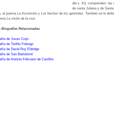
del s. XI), comprenden: las 
de santa Juliana y de Santa
a, el poema
La Ascensión
y
Los hechos de los apóstoles
. También se le atri
oema
La visión de la cruz
s Biografías Relacionadas
afía de Jovan Cvijic
afía de Teófilo Folengo
afía de David Roy Eldridge
afía de San Bartolomé
afía de António Feliciano de Castilho