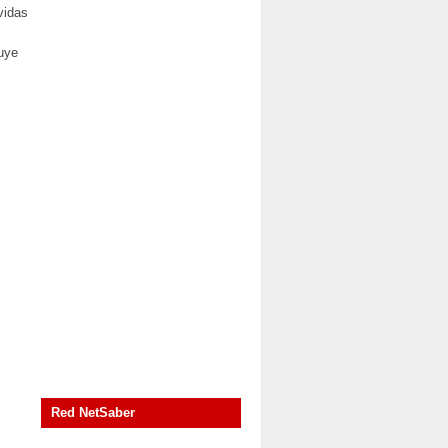
vidas
buye
Red NetSaber