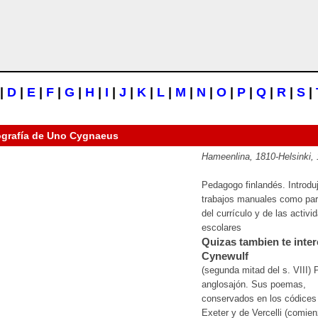
|
D
|
E
|
F
|
G
|
H
|
I
|
J
|
K
|
L
|
M
|
N
|
O
|
P
|
Q
|
R
|
S
|
ografía de
Uno Cygnaeus
Hameenlina, 1810-Helsinki,
Pedagogo finlandés. Introduj
trabajos manuales como par
del currículo y de las activi
escolares
Quizas tambien te inter
Cynewulf
(segunda mitad del s. VIII) 
anglosajón. Sus poemas,
conservados en los códices
Exeter y de Vercelli (comie