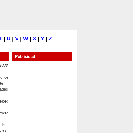
T
|
U
|
V
|
W
|
X
|
Y
|
Z
Publicidad
 1888
o los
te
dades
ece:
Poeta
 de
nzos