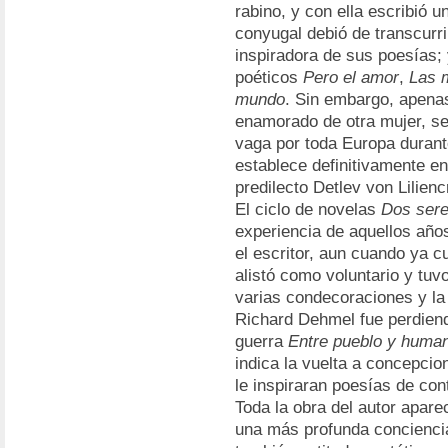
rabino, y con ella escribió 
conyugal debió de transcurri
inspiradora de sus poesías; 
poéticos
Pero el amor
,
Las 
mundo
. Sin embargo, apena
enamorado de otra mujer, se
vaga por toda Europa duran
establece definitivamente e
predilecto Detlev von Lilienc
El ciclo de novelas
Dos ser
experiencia de aquellos años
el escritor, aun cuando ya c
alistó como voluntario y tuv
varias condecoraciones y la 
Richard Dehmel fue perdiendo
guerra
Entre pueblo y huma
indica la vuelta a concepci
le inspiraran poesías de con
Toda la obra del autor apare
una más profunda conciencia