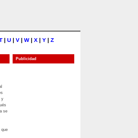
T
|
U
|
V
|
W
|
X
|
Y
|
Z
Publicidad
al
es
a y
pués
ia se
l
, que