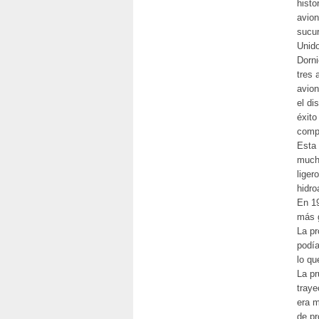
histo
avion
sucur
Unid
Dorni
tres 
avion
el di
éxito
compa
Esta 
mucho
liger
hidro
En 1
más g
La pr
podía
lo qu
La pr
traye
era m
de pr