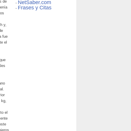
es de
NetSaber.com
-
Frases y Citas
tenía
-
dos
h y,
de
a fue
te el
 que
ales
ano
al.
ior
 kg,
to el
mente
oste
nieros