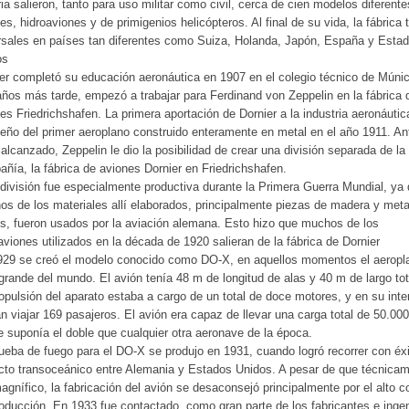
ria salieron, tanto para uso militar como civil, cerca de cien modelos diferent
es, hidroaviones y de primigenios helicópteros. Al final de su vida, la fábrica 
sales en países tan diferentes como Suiza, Holanda, Japón, España y Esta
os
er completó su educación aeronáutica en 1907 en el colegio técnico de Múnic
años más tarde, empezó a trabajar para Ferdinand von Zeppelin en la fábrica 
es Friedrichshafen. La primera aportación de Dornier a la industria aeronáutic
seño del primer aeroplano construido enteramente en metal en el año 1911. An
 alcanzado, Zeppelin le dio la posibilidad de crear una división separada de la
ñía, la fábrica de aviones Dornier en Friedrichshafen.
división fue especialmente productiva durante la Primera Guerra Mundial, ya
s de los materiales allí elaborados, principalmente piezas de madera y met
os, fueron usados por la aviación alemana. Esto hizo que muchos de los
aviones utilizados en la década de 1920 salieran de la fábrica de Dornier
929 se creó el modelo conocido como DO-X, en aquellos momentos el aeropl
rande del mundo. El avión tenía 48 m de longitud de alas y 40 m de largo tot
opulsión del aparato estaba a cargo de un total de doce motores, y en su inter
n viajar 169 pasajeros. El avión era capaz de llevar una carga total de 50.000
e suponía el doble que cualquier otra aeronave de la época.
ueba de fuego para el DO-X se produjo en 1931, cuando logró recorrer con éxi
cto transoceánico entre Alemania y Estados Unidos. A pesar de que técnica
agnífico, la fabricación del avión se desaconsejó principalmente por el alto c
oducción. En 1933 fue contactado, como gran parte de los fabricantes e inge