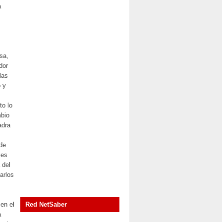
a
sa,
dor
las
o y
to lo
mbio
adra
 de
les
 del
arlos
en el
Red NetSaber
a