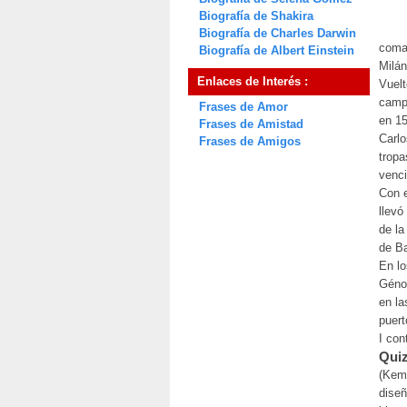
Biografía de Shakira
Biografía de Charles Darwin
coman
Biografía de Albert Einstein
Milán
Enlaces de Interés :
Vuelt
campa
Frases de Amor
en 15
Frases de Amistad
Carlo
Frases de Amigos
tropa
venci
Con e
llevó
de la
de Ba
En lo
Génov
en la
puert
I con
Quiz
(Kemp
diseñ