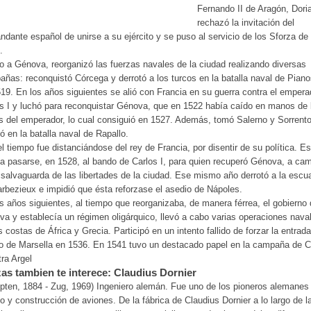
Fernando II de Aragón, Dori
rechazó la invitación del
dante español de unirse a su ejército y se puso al servicio de los Sforza de
.
o a Génova, reorganizó las fuerzas navales de la ciudad realizando diversas
ñas: reconquistó Córcega y derrotó a los turcos en la batalla naval de Piano
19. En los años siguientes se alió con Francia en su guerra contra el empera
s I y luchó para reconquistar Génova, que en 1522 había caído en manos de 
s del emperador, lo cual consiguió en 1527. Además, tomó Salerno y Sorrent
ó en la batalla naval de Rapallo.
l tiempo fue distanciándose del rey de Francia, por disentir de su política. Es
 a pasarse, en 1528, al bando de Carlos I, para quien recuperó Génova, a ca
 salvaguarda de las libertades de la ciudad. Ese mismo año derrotó a la escu
rbezieux e impidió que ésta reforzase el asedio de Nápoles.
s años siguientes, al tiempo que reorganizaba, de manera férrea, el gobierno
a y establecía un régimen oligárquico, llevó a cabo varias operaciones nava
s costas de África y Grecia. Participó en un intento fallido de forzar la entrada
o de Marsella en 1536. En 1541 tuvo un destacado papel en la campaña de C
tra Argel
as tambien te interece: Claudius Dornier
ten, 1884 - Zug, 1969) Ingeniero alemán. Fue uno de los pioneros alemanes 
o y construcción de aviones. De la fábrica de Claudius Dornier a lo largo de l