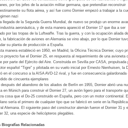
nes, por los jefes de la aviación militar germana, que pretendían reconstruir
estinamente su flota aérea, y así fue como Dornier empezó a trabajar a la cu
égimen nazi
a llegada de la Segunda Guerra Mundial, de nuevo se produjo un enorme ava
 industria aeronáutica, y de esta manera apareció el Dornier 17 que iba a ser
zado por las tropas de la Luftwaffe. Tras la guerra, y con la ocupación aliada d
n, la fabricación de aviones en Alemania se vino abajo, por lo que Dornier tuv
adar su planta de producción a España.
ta manera estableció en 1950, en Madrid, la Oficina Técnica Dornier, cuyo p
co proyecto fue el Dornier 25, en respuesta al requerimiento de una avioneta 
e por parte del Ejército del Aire. Construida en Sevilla por CASA, propulsada 
tor español "Tigre" y pilotada en su vuelo inicial por Ernesto Nienhuisen, la 
ó en el concurso a la AISA AVD-12 rival, y fue en consecuencia galardonada
dido de cincuenta ejemplares
después del abandono de los aliados de Berlín en 1955, Dornier abrió una n
ca en Múnich para construir el Dornier 27, un avión ligero para el transporte q
tra cosa que el Do-25 construido en España, pero con un motor continental. 
lano sería el primero de cualquier tipo que se fabricó en serie en la República
al Alemana. El siguiente paso del constructor alemán fueron el Dornier 31 y e
er 32, una especie de helicópteros plegables.
s Biografías Relacionadas