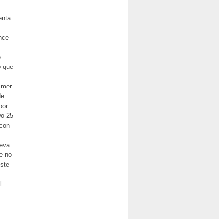
enta
nce
e
o que
rimer
de
por
Do-25
 con
ueva
ue no
Este
l