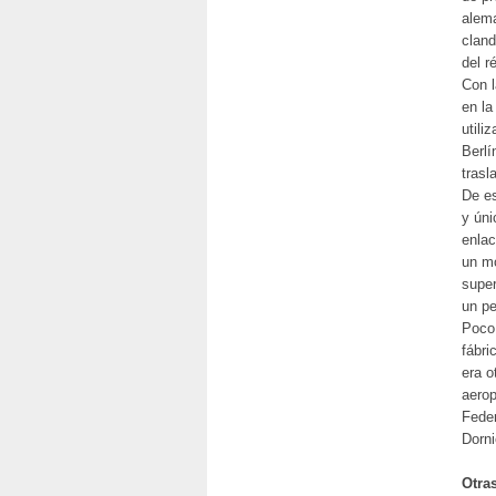
alema
cland
del r
Con l
en la
utili
Berlí
trasl
De es
y úni
enlac
un mo
super
un pe
Poco 
fábri
era o
aerop
Feder
Dorni
Otra