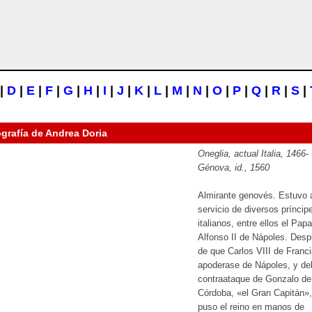
|
D
|
E
|
F
|
G
|
H
|
I
|
J
|
K
|
L
|
M
|
N
|
O
|
P
|
Q
|
R
|
S
|
ografía de
Andrea Doria
Oneglia, actual Italia, 1466-
Génova, id., 1560
Almirante genovés. Estuvo 
servicio de diversos príncip
italianos, entre ellos el Pap
Alfonso II de Nápoles. Des
de que Carlos VIII de Franc
apoderase de Nápoles, y de
contraataque de Gonzalo de
Córdoba, «el Gran Capitán»
puso el reino en manos de