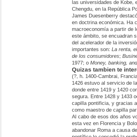
las universidades de Kobe,
Chengdu, en la República Po
James Duesenberry destacó p
en doctrina económica. Ha c
macroeconomía a partir de l
este ámbito, se encuadran s
del acelerador de la invers
importantes son:
La renta, e
de los consumidores
;
Busin
1977; o
Money, banking, an
Quizas tambien te inte
(?, h. 1400-Cambrai, Franci
1426 estuvo al servicio de la
donde entre 1419 y 1420 co
segura. Entre 1428 y 1433 o
capilla pontificia, y gracias
como maestro de capilla par
Al cabo de esos dos años vol
esta vez en Florencia y Bolo
abandonar Roma a causa de 
pontífice le concedió la pre