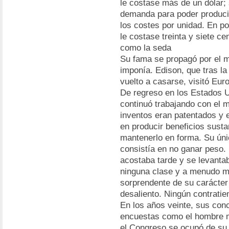
le costase más de un dólar;
demanda para poder producir
los costes por unidad. En p
le costase treinta y siete 
como la seda
Su fama se propagó por el m
imponía. Edison, que tras l
vuelto a casarse, visitó Euro
De regreso en los Estados 
continuó trabajando con el 
inventos eran patentados y 
en producir beneficios susta
mantenerlo en forma. Su úni
consistía en no ganar peso. 
acostaba tarde y se levanta
ninguna clase y a menudo m
sorprendente de su carácter 
desaliento. Ningún contrati
En los años veinte, sus con
encuestas como el hombre m
el Congreso se ocupó de su