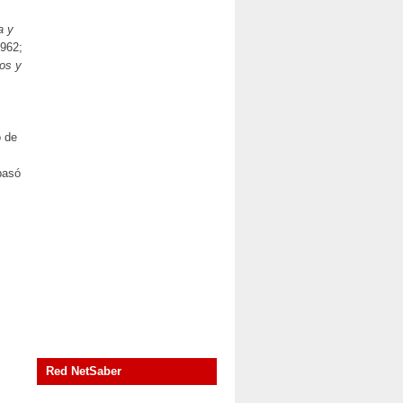
a y
1962;
os y
o de
pasó
Red NetSaber