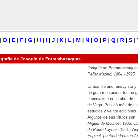
|
D
|
E
|
F
|
G
|
H
|
I
|
J
|
K
|
L
|
M
|
N
|
O
|
P
|
Q
|
R
|
S
|
ografía de
Joaquín de Entrambasaguas
Joaquín de Entrambasaguas
Peña; Madrid, 1904 - 1995
Crítico literario, ensayista y 
de gran reputación, fue un g
especialista en la obra de L
de Vega. Publicó más de ci
estudios y veinte ediciones.
Algunos de sus títulos son
Miguel de Molinos
, 1935;
Ob
de Pedro Laynez
, 1951;
Vic
Espinel, poeta de la reina A