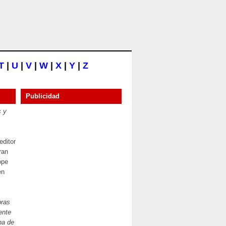
T
|
U
|
V
|
W
|
X
|
Y
|
Z
Publicidad
 y
editor
ran
ope
en
ras
ente
na de