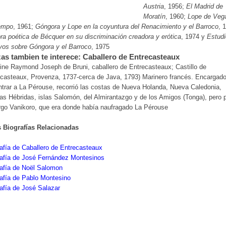
Austria
, 1956;
El Madrid de
Moratín
, 1960;
Lope de Veg
iempo
, 1961;
Góngora y Lope en la coyuntura del Renacimiento y el Barroco
, 
ra poética de Bécquer en su discriminación creadora y erótica
, 1974 y
Estudi
yos sobre Góngora y el Barroco
, 1975
as tambien te interece: Caballero de Entrecasteaux
ine Raymond Joseph de Bruni, caballero de Entrecasteaux; Castillo de
casteaux, Provenza, 1737-cerca de Java, 1793) Marinero francés. Encargad
trar a La Pérouse, recorrió las costas de Nueva Holanda, Nueva Caledonia,
s Hébridas, islas Salomón, del Almirantazgo y de los Amigos (Tonga), pero 
rgo Vanikoro, que era donde había naufragado La Pérouse
s Biografías Relacionadas
afía de Caballero de Entrecasteaux
rafía de José Fernández Montesinos
afía de Noël Salomon
afía de Pablo Montesino
afía de José Salazar