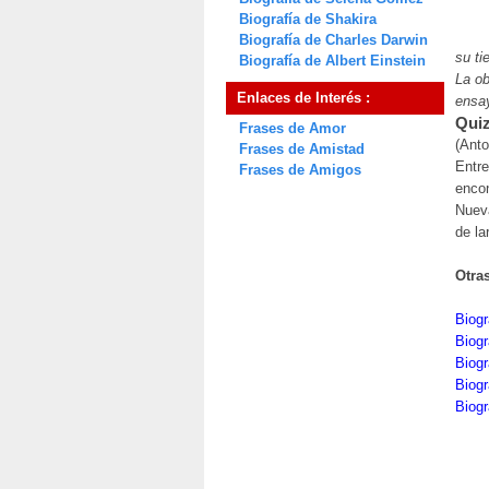
Biografía de Shakira
Biografía de Charles Darwin
su t
Biografía de Albert Einstein
La ob
Enlaces de Interés :
ensa
Quiz
Frases de Amor
(Anto
Frases de Amistad
Entre
Frases de Amigos
encon
Nueva
de la
Otra
Biogr
Biog
Biogr
Biogr
Biogr