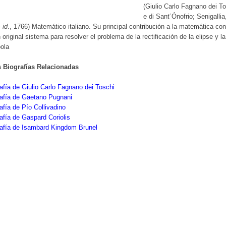
(Giulio Carlo Fagnano dei T
e di Sant´Ónofrio; Senigallia
-
id
., 1766) Matemático italiano. Su principal contribución a la matemática con
 original sistema para resolver el problema de la rectificación de la elipse y la
ola
s Biografías Relacionadas
afía de Giulio Carlo Fagnano dei Toschi
rafía de Gaetano Pugnani
afía de Pío Collivadino
afía de Gaspard Coriolis
rafía de Isambard Kingdom Brunel