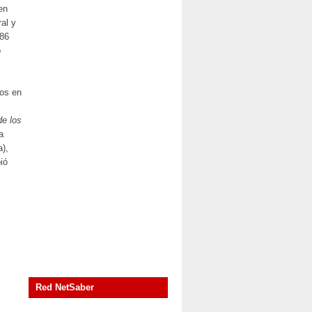
en
ral y
986
o
ios en
de los
a
a),
ió
Red NetSaber