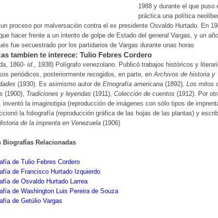
1988 y durante el que puso 
práctica una política neolibe
 un proceso por malversación contra el ex presidente Osvaldo Hurtado. En 1
que hacer frente a un intento de golpe de Estado del general Vargas, y un añ
és fue secuestrado por los partidarios de Vargas durante unas horas
as tambien te interece: Tulio Febres Cordero
da, 1860-
id
., 1938) Polígrafo venezolano. Publicó trabajos históricos y literar
sos periódicos, posteriormente recogidos, en parte, en
Archivos de historia y
edades
(1930). Es asimismo autor de
Etnografía americana
(1892),
Los mitos 
s
(1900),
Tradiciones y leyendas
(1911),
Colección de cuentos
(1912). Por otr
, inventó la imaginotipia (reproducción de imágenes con sólo tipos de imprent
ccionó la foliografía (reproducción gráfica de las hojas de las plantas) y escrib
istoria de la imprenta en Venezuela
(1906)
s Biografías Relacionadas
afía de Tulio Febres Cordero
afía de Francisco Hurtado Izquierdo
afía de Osvaldo Hurtado Larrea
afía de Washington Luis Pereira de Souza
afía de Getúlio Vargas