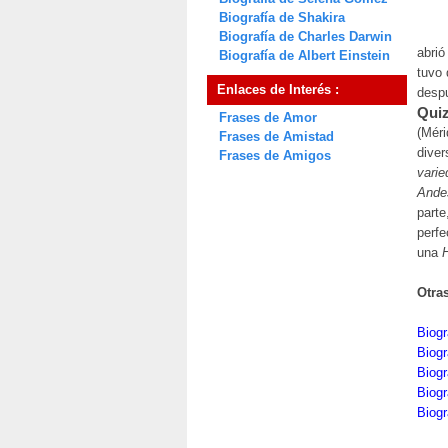
Biografía de Shakira
Biografía de Charles Darwin
abrió
Biografía de Albert Einstein
tuvo 
Enlaces de Interés :
despu
Quiz
Frases de Amor
(Méri
Frases de Amistad
diver
Frases de Amigos
vari
Ande
parte
perfe
una
H
Otra
Biogr
Biogr
Biogr
Biogr
Biogr