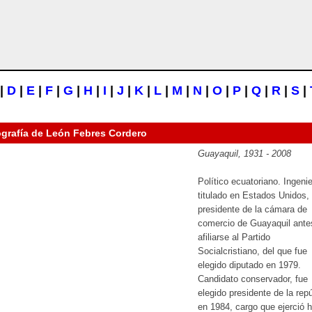
|
D
|
E
|
F
|
G
|
H
|
I
|
J
|
K
|
L
|
M
|
N
|
O
|
P
|
Q
|
R
|
S
|
ografía de
León Febres Cordero
Guayaquil, 1931 - 2008
Político ecuatoriano. Ingeni
titulado en Estados Unidos,
presidente de la cámara de
comercio de Guayaquil ante
afiliarse al Partido
Socialcristiano, del que fue
elegido diputado en 1979.
Candidato conservador, fue
elegido presidente de la rep
en 1984, cargo que ejerció 