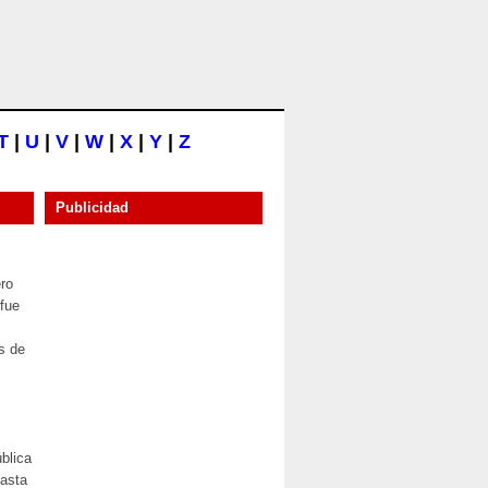
T
|
U
|
V
|
W
|
X
|
Y
|
Z
Publicidad
ero
 fue
s de
ública
hasta