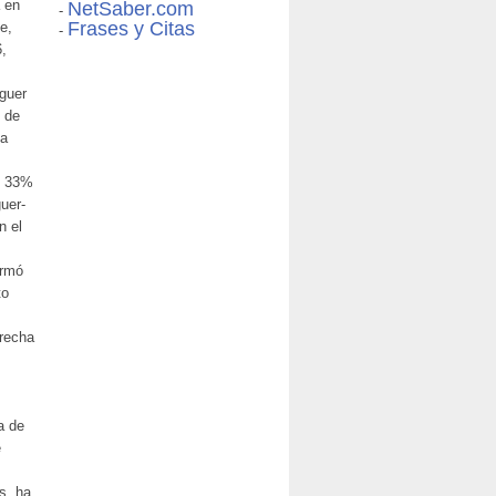
 en
NetSaber.com
-
Frases y Citas
e,
-
,
guer
o de
ña
l 33%
uer-
n el
ormó
to
trecha
a de
e
s, ha