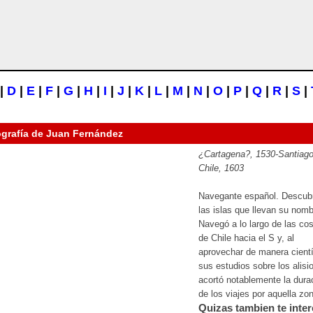
|
D
|
E
|
F
|
G
|
H
|
I
|
J
|
K
|
L
|
M
|
N
|
O
|
P
|
Q
|
R
|
S
|
ografía de
Juan Fernández
¿Cartagena?, 1530-Santiag
Chile, 1603
Navegante español. Descub
las islas que llevan su nomb
Navegó a lo largo de las co
de Chile hacia el S y, al
aprovechar de manera cientí
sus estudios sobre los alisi
acortó notablemente la dura
de los viajes por aquella zo
Quizas tambien te inter