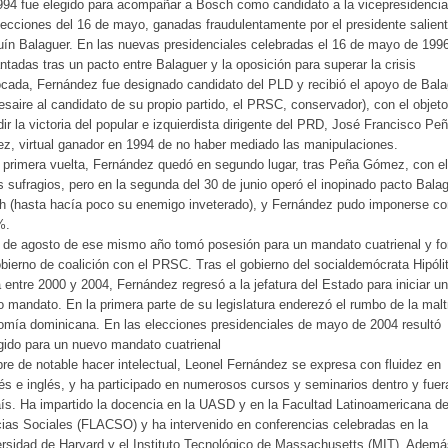
94 fue elegido para acompañar a Bosch como candidato a la vicepresidencia
lecciones del 16 de mayo, ganadas fraudulentamente por el presidente salient
ín Balaguer. En las nuevas presidenciales celebradas el 16 de mayo de 1996
ntadas tras un pacto entre Balaguer y la oposición para superar la crisis
cada, Fernández fue designado candidato del PLD y recibió el apoyo de Bala
esaire al candidato de su propio partido, el PRSC, conservador), con el objet
ir la victoria del popular e izquierdista dirigente del PRD, José Francisco Pe
, virtual ganador en 1994 de no haber mediado las manipulaciones.
 primera vuelta, Fernández quedó en segundo lugar, tras Peña Gómez, con e
s sufragios, pero en la segunda del 30 de junio operó el inopinado pacto Balag
 (hasta hacía poco su enemigo inveterado), y Fernández pudo imponerse co
%.
 de agosto de ese mismo año tomó posesión para un mandato cuatrienal y f
bierno de coalición con el PRSC. Tras el gobierno del socialdemócrata Hipóli
 entre 2000 y 2004, Fernández regresó a la jefatura del Estado para iniciar un
 mandato. En la primera parte de su legislatura enderezó el rumbo de la mal
mía dominicana. En las elecciones presidenciales de mayo de 2004 resultó
gido para un nuevo mandato cuatrienal
e de notable hacer intelectual, Leonel Fernández se expresa con fluidez en
és e inglés, y ha participado en numerosos cursos y seminarios dentro y fuer
ís. Ha impartido la docencia en la UASD y en la Facultad Latinoamericana d
ias Sociales (FLACSO) y ha intervenido en conferencias celebradas en la
rsidad de Harvard y el Instituto Tecnológico de Massachusetts (MIT). Ademá