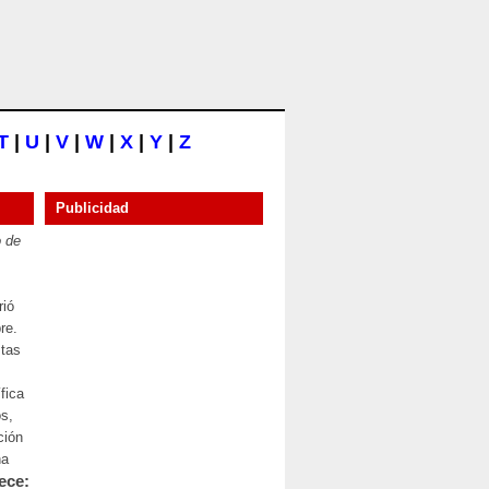
T
|
U
|
V
|
W
|
X
|
Y
|
Z
Publicidad
o de
rió
re.
stas
fica
os,
ción
na
ece: