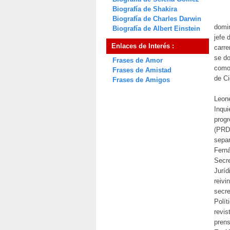
Biografía de Shakira
Biografía de Charles Darwin
domin
Biografía de Albert Einstein
jefe 
Enlaces de Interés :
carre
se do
Frases de Amor
como
Frases de Amistad
de Ci
Frases de Amigos
Leon
Inqui
progr
(PRD)
separ
Ferná
Secre
Juríd
reivi
secre
Polít
revis
pren