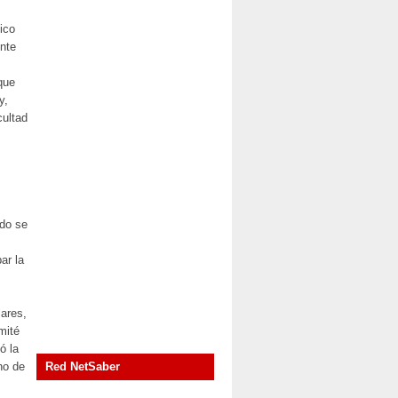
ico
nte
que
y,
ultad
ndo se
ar la
lares,
mité
ó la
no de
Red NetSaber