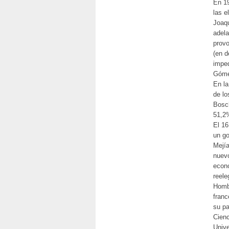
En 19
las e
Joaqu
adela
provo
(en d
imped
Gómez
En la
de lo
Bosch
51,2
El 16
un go
Mejía
nuevo
econo
reele
Hombr
franc
su pa
Cienc
Unive