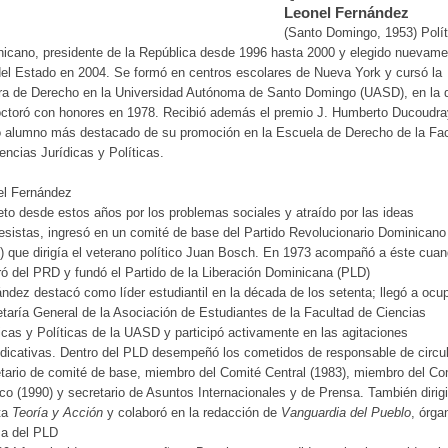
Leonel Fernández
(Santo Domingo, 1953) Polít
icano, presidente de la República desde 1996 hasta 2000 y elegido nuevame
del Estado en 2004. Se formó en centros escolares de Nueva York y cursó la
ra de Derecho en la Universidad Autónoma de Santo Domingo (UASD), en la 
ctoró con honores en 1978. Recibió además el premio J. Humberto Ducoudra
 alumno más destacado de su promoción en la Escuela de Derecho de la Fac
encias Jurídicas y Políticas.
el Fernández
eto desde estos años por los problemas sociales y atraído por las ideas
esistas, ingresó en un comité de base del Partido Revolucionario Dominicano
 que dirigía el veterano político Juan Bosch. En 1973 acompañó a éste cua
ó del PRD y fundó el Partido de la Liberación Dominicana (PLD)
ndez destacó como líder estudiantil en la década de los setenta; llegó a ocup
taría General de la Asociación de Estudiantes de la Facultad de Ciencias
icas y Políticas de la UASD y participó activamente en las agitaciones
ndicativas. Dentro del PLD desempeñó los cometidos de responsable de circu
tario de comité de base, miembro del Comité Central (1983), miembro del Co
ico (1990) y secretario de Asuntos Internacionales y de Prensa. También dirigi
ta
Teoría y Acción
y colaboró en la redacción de
Vanguardia del Pueblo
, órga
sa del PLD