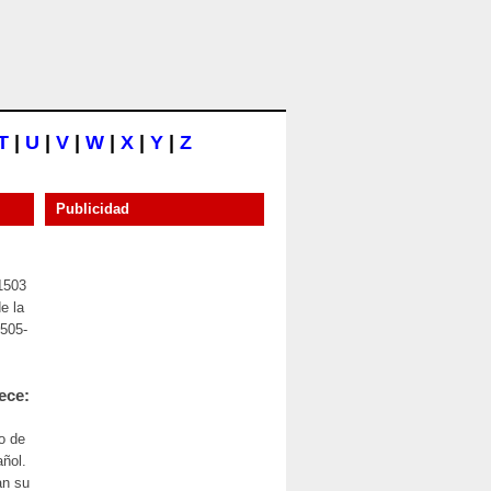
T
|
U
|
V
|
W
|
X
|
Y
|
Z
Publicidad
1503
e la
1505-
ece:
o de
ñol.
an su