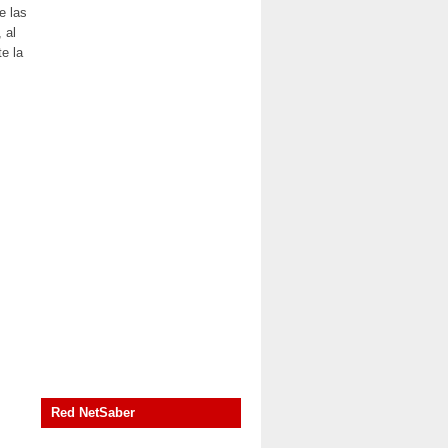
e las
 al
e la
Red NetSaber