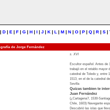
|
D
|
E
|
F
|
G
|
H
|
I
|
J
|
K
|
L
|
M
|
N
|
O
|
P
|
Q
|
R
|
S
|
ografía de
Jorge Fernández
s. XVI
Escultor español. Antes de 
trabajó en el retablo mayor d
catedral de Toledo y, entre 
1513, en el de la catedral de
Sevilla
Quizas tambien te inter
Juan Fernández
(¿Cartagena?, 1530-Santiag
Chile, 1603) Navegante espa
Descubrió las islas que llev