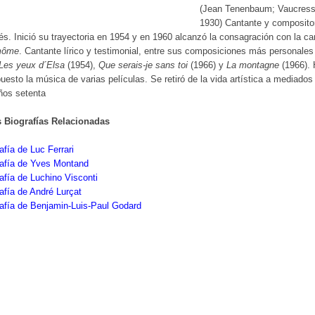
(Jean Tenenbaum; Vaucress
1930) Cantante y composito
és. Inició su trayectoria en 1954 y en 1960 alcanzó la consagración con la ca
môme
. Cantante lírico y testimonial, entre sus composiciones más personale
Les yeux d´Elsa
(1954),
Que serais-je sans toi
(1966) y
La montagne
(1966).
esto la música de varias películas. Se retiró de la vida artística a mediados
ños setenta
s Biografías Relacionadas
afía de Luc Ferrari
rafía de Yves Montand
afía de Luchino Visconti
afía de André Lurçat
afía de Benjamin-Luis-Paul Godard