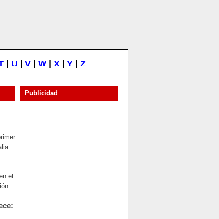
T
|
U
|
V
|
W
|
X
|
Y
|
Z
Publicidad
primer
lia.
en el
ión
ece: