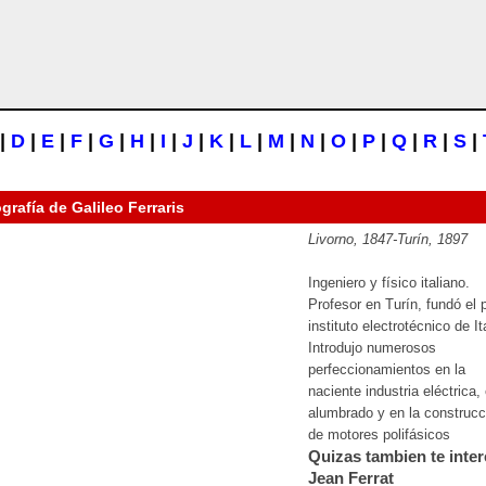
|
D
|
E
|
F
|
G
|
H
|
I
|
J
|
K
|
L
|
M
|
N
|
O
|
P
|
Q
|
R
|
S
|
ografía de
Galileo Ferraris
Livorno, 1847-Turín, 1897
Ingeniero y físico italiano.
Profesor en Turín, fundó el 
instituto electrotécnico de Ita
Introdujo numerosos
perfeccionamientos en la
naciente industria eléctrica, 
alumbrado y en la construcc
de motores polifásicos
Quizas tambien te inter
Jean Ferrat