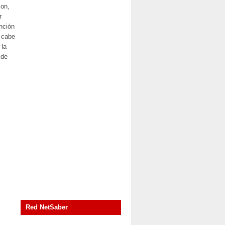
on,
r
nción
s cabe
 Ha
 de
Red NetSaber