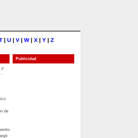
T
|
U
|
V
|
W
|
X
|
Y
|
Z
Publicidad
 y
 -
tico
en de
miento
cargó