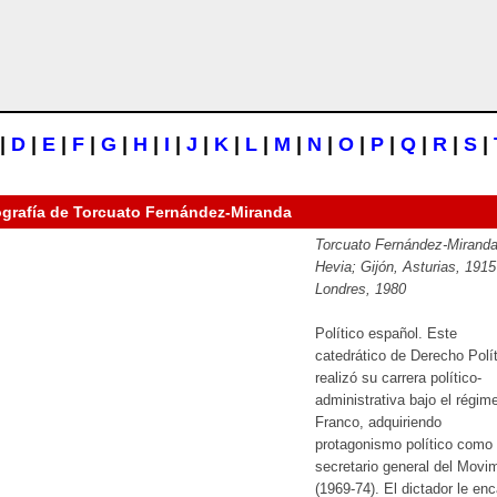
|
D
|
E
|
F
|
G
|
H
|
I
|
J
|
K
|
L
|
M
|
N
|
O
|
P
|
Q
|
R
|
S
|
ografía de
Torcuato Fernández-Miranda
Torcuato Fernández-Miranda
Hevia; Gijón, Asturias, 1915
Londres, 1980
Político español. Este
catedrático de Derecho Polí
realizó su carrera político-
administrativa bajo el régim
Franco, adquiriendo
protagonismo político como
secretario general del Movi
(1969-74). El dictador le en