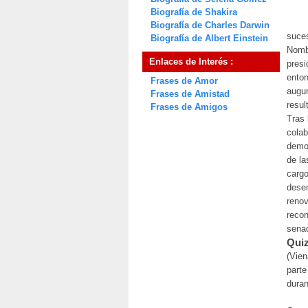
Biografía de Shakira
Biografía de Charles Darwin
suces
Biografía de Albert Einstein
Nombr
Enlaces de Interés :
presi
enton
Frases de Amor
augur
Frases de Amistad
resul
Frases de Amigos
Tras 
colab
democ
de la
cargo
desem
renov
recon
senad
Quiz
(Vien
parte
duran