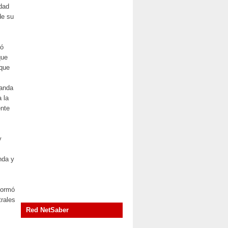
dad
de su
tó
que
 que
randa
 la
ente
y
nda y
Formó
trales
Red NetSaber