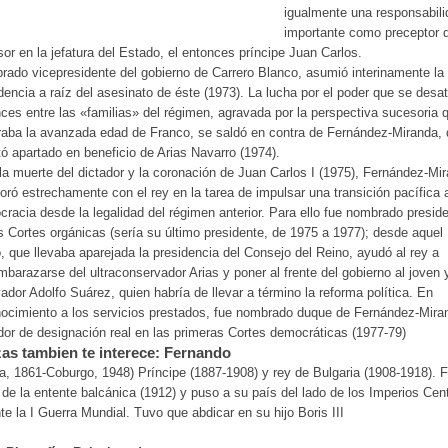
igualmente una responsabili
importante como preceptor 
or en la jefatura del Estado, el entonces príncipe Juan Carlos.
ado vicepresidente del gobierno de Carrero Blanco, asumió interinamente la
dencia a raíz del asesinato de éste (1973). La lucha por el poder que se desa
ces entre las «familias» del régimen, agravada por la perspectiva sucesoria 
aba la avanzada edad de Franco, se saldó en contra de Fernández-Miranda,
tó apartado en beneficio de Arias Navarro (1974).
la muerte del dictador y la coronación de Juan Carlos I (1975), Fernández-Mi
oró estrechamente con el rey en la tarea de impulsar una transición pacífica a
racia desde la legalidad del régimen anterior. Para ello fue nombrado presid
s Cortes orgánicas (sería su último presidente, de 1975 a 1977); desde aquel
, que llevaba aparejada la presidencia del Consejo del Reino, ayudó al rey a
barazarse del ultraconservador Arias y poner al frente del gobierno al joven 
ador Adolfo Suárez, quien habría de llevar a término la reforma política. En
ocimiento a los servicios prestados, fue nombrado duque de Fernández-Mira
or de designación real en las primeras Cortes democráticas (1977-79)
as tambien te interece: Fernando
a, 1861-Coburgo, 1948) Príncipe (1887-1908) y rey de Bulgaria (1908-1918). 
 de la entente balcánica (1912) y puso a su país del lado de los Imperios Cen
te la I Guerra Mundial. Tuvo que abdicar en su hijo Boris III