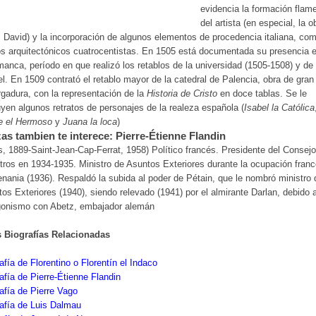
evidencia la formación flam
del artista (en especial, la o
 David) y la incorporación de algunos elementos de procedencia italiana, com
s arquitectónicos cuatrocentistas. En 1505 está documentada su presencia 
anca, período en que realizó los retablos de la universidad (1505-1508) y de
l. En 1509 contrató el retablo mayor de la catedral de Palencia, obra de gran
gadura, con la representación de la
Historia de Cristo
en doce tablas. Se le
uyen algunos retratos de personajes de la realeza española (
Isabel la Católica
e el Hermoso
y
Juana la loca
)
as tambien te interece: Pierre-Étienne Flandin
s, 1889-Saint-Jean-Cap-Ferrat, 1958) Político francés. Presidente del Consej
tros en 1934-1935. Ministro de Asuntos Exteriores durante la ocupación fran
nania (1936). Respaldó la subida al poder de Pétain, que le nombró ministro 
os Exteriores (1940), siendo relevado (1941) por el almirante Darlan, debido 
gonismo con Abetz, embajador alemán
s Biografías Relacionadas
afía de Florentino o Florentín el Indaco
afía de Pierre-Étienne Flandin
afía de Pierre Vago
afía de Luis Dalmau