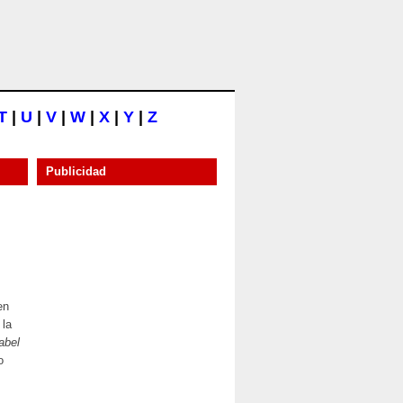
T
|
U
|
V
|
W
|
X
|
Y
|
Z
Publicidad
en
 la
abel
o