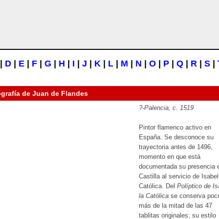
|
D
|
E
|
F
|
G
|
H
|
I
|
J
|
K
|
L
|
M
|
N
|
O
|
P
|
Q
|
R
|
S
|
ografía de
Juan de Flandes
?-Palencia,
c
. 1519
Pintor flamenco activo en
España. Se desconoce su
trayectoria antes de 1496,
momento en que está
documentada su presencia 
Castilla al servicio de Isabel
Católica. Del
Políptico de Is
la Católica
se conserva poc
más de la mitad de las 47
tablitas originales; su estilo