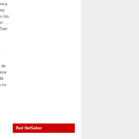
enca
bra
o los
en
 San
,
o de
cesa
de
a su
Red NetSaber