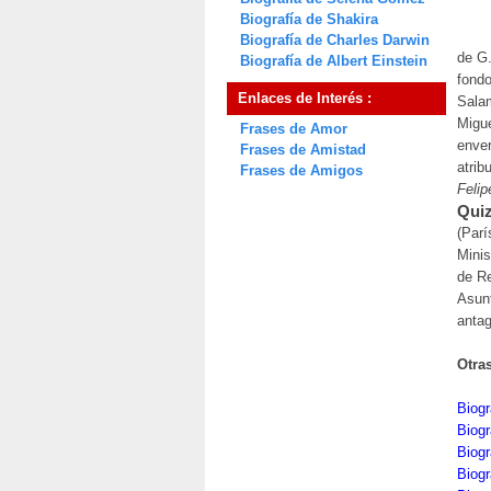
Biografía de Shakira
Biografía de Charles Darwin
de G.
Biografía de Albert Einstein
fondo
Enlaces de Interés :
Salam
Migue
Frases de Amor
enver
Frases de Amistad
atrib
Frases de Amigos
Felip
Quiz
(Parí
Minis
de Re
Asunt
anta
Otra
Biogr
Biogr
Biogr
Biogr