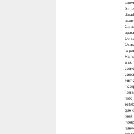
convi
Sin e
decid
acom
Carac
apasi
De su
Osma,
la pa
Ramón
a su 
comen
canc
Firmó
incor
Torra
rodó 
estab
que 
para 
inter
nuevo