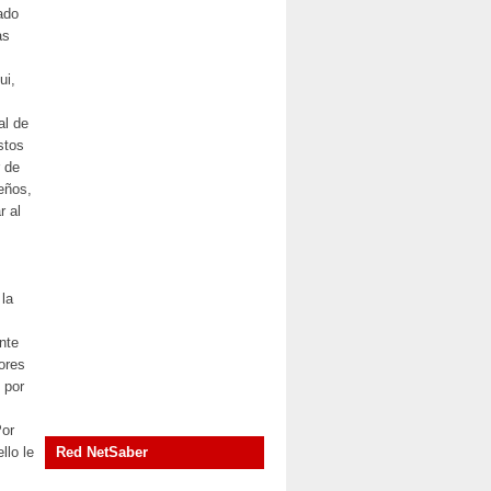
rado
as
ui,
al de
stos
r de
eños,
r al
la
nte
ores
 por
Por
llo le
Red NetSaber