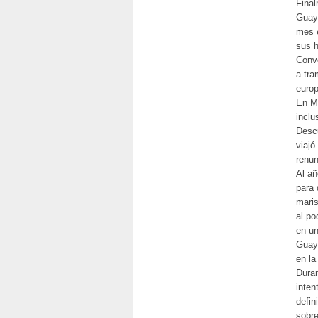
Final
Guaya
mes e
sus h
Conve
a tra
euro
En Ma
inclu
Descu
viajó
renun
Al añ
para 
maris
al po
en un
Guaya
en la
Duran
inten
defin
sobre