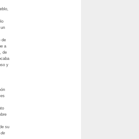
eblo,
lo
 un
o de
ue a
, de
ocaba
nso y
món
les
nto
mbre
 de su
 de