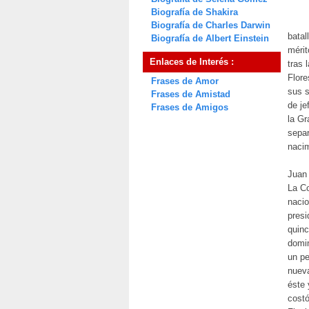
Biografía de Shakira
Biografía de Charles Darwin
batal
Biografía de Albert Einstein
mérit
Enlaces de Interés :
tras 
Flore
Frases de Amor
sus 
Frases de Amistad
de je
Frases de Amigos
la Gr
separ
nacim
Juan
La C
nacio
presi
quinc
domin
un pe
nueva
éste 
cost