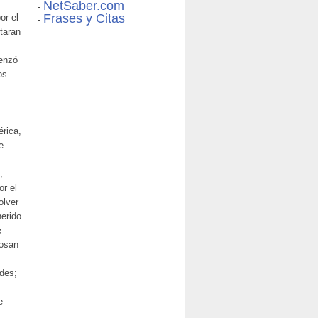
NetSaber.com
-
Frases y Citas
or el
-
taran
menzó
os
érica,
e
,
or el
olver
herido
e
posan
ades;
e