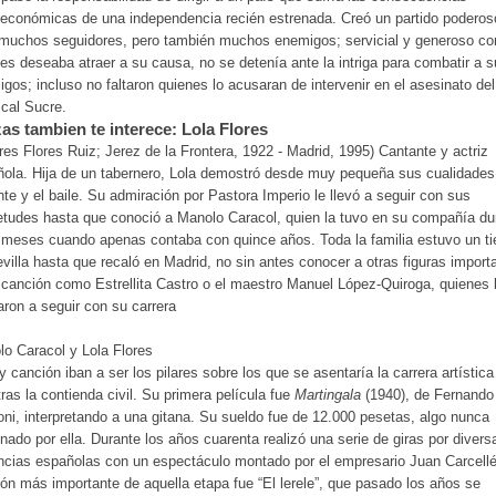
económicas de una independencia recién estrenada. Creó un partido poderos
 muchos seguidores, pero también muchos enemigos; servicial y generoso co
es deseaba atraer a su causa, no se detenía ante la intriga para combatir a 
gos; incluso no faltaron quienes lo acusaran de intervenir en el asesinato del
cal Sucre.
as tambien te interece: Lola Flores
res Flores Ruiz; Jerez de la Frontera, 1922 - Madrid, 1995) Cantante y actriz
ola. Hija de un tabernero, Lola demostró desde muy pequeña sus cualidades
nte y el baile. Su admiración por Pastora Imperio le llevó a seguir con sus
etudes hasta que conoció a Manolo Caracol, quien la tuvo en su compañía du
meses cuando apenas contaba con quince años. Toda la familia estuvo un t
villa hasta que recaló en Madrid, no sin antes conocer a otras figuras import
 canción como Estrellita Castro o el maestro Manuel López-Quiroga, quienes 
ron a seguir con su carrera
o Caracol y Lola Flores
y canción iban a ser los pilares sobre los que se asentaría la carrera artística
tras la contienda civil. Su primera película fue
Martingala
(1940), de Fernando
ni, interpretando a una gitana. Su sueldo fue de 12.000 pesetas, algo nunca
nado por ella. Durante los años cuarenta realizó una serie de giras por divers
ncias españolas con un espectáculo montado por el empresario Juan Carcell
ón más importante de aquella etapa fue “El lerele”, que pasado los años se