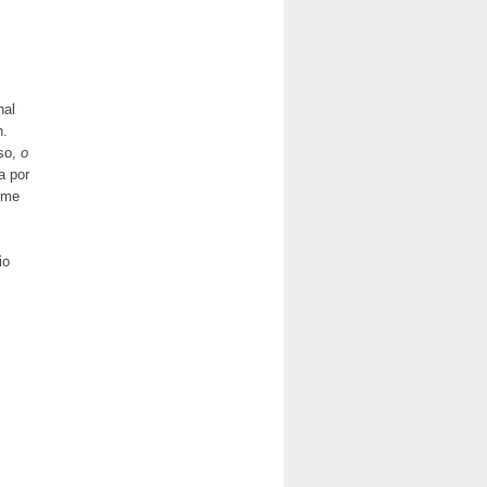
nal
n.
so,
o
a por
ime
io