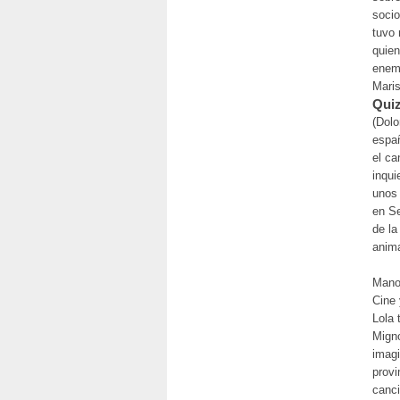
socio
tuvo
quien
enemi
Maris
Quiz
(Dolo
españ
el ca
inqui
unos 
en Se
de la
anima
Manol
Cine 
Lola 
Migno
imagi
provi
canci