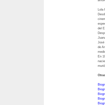
amor
Lola 
Des
cinem
espec
del E
Despu
Juana
José 
de Ar
medi
En 19
nacie
murió
Otra
Biogr
Biogr
Biog
Biogr
Biogr