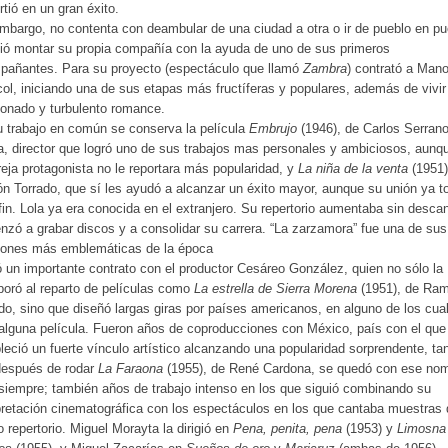
rtió en un gran éxito.
mbargo, no contenta con deambular de una ciudad a otra o ir de pueblo en pu
ió montar su propia compañía con la ayuda de uno de sus primeros
pañantes. Para su proyecto (espectáculo que llamó
Zambra
) contrató a Mano
ol, iniciando una de sus etapas más fructíferas y populares, además de vivir
onado y turbulento romance.
 trabajo en común se conserva la película
Embrujo
(1946), de Carlos Serran
 director que logró uno de sus trabajos mas personales y ambiciosos, aunq
reja protagonista no le reportara más popularidad, y
La niña de la venta
(1951)
 Torrado, que sí les ayudó a alcanzar un éxito mayor, aunque su unión ya t
fin. Lola ya era conocida en el extranjero. Su repertorio aumentaba sin desca
zó a grabar discos y a consolidar su carrera. “La zarzamora” fue una de sus
iones más emblemáticas de la época
 un importante contrato con el productor Cesáreo González, quien no sólo la
poró al reparto de películas como
La estrella de Sierra Morena
(1951), de Ra
do, sino que diseñó largas giras por países americanos, en alguno de los cua
alguna película. Fueron años de coproducciones con México, país con el que
leció un fuerte vínculo artístico alcanzando una popularidad sorprendente, ta
después de rodar
La Faraona
(1955), de René Cardona, se quedó con ese no
siempre; también años de trabajo intenso en los que siguió combinando su
pretación cinematográfica con los espectáculos en los que cantaba muestras
 repertorio. Miguel Morayta la dirigió en
Pena, penita, pena
(1953) y
Limosna