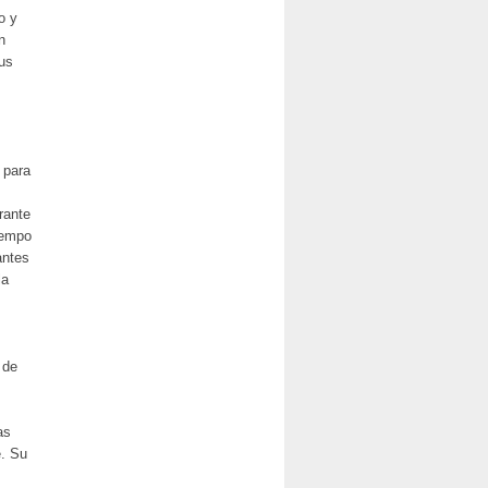
o y
n
sus
 para
rante
iempo
antes
la
 de
as
é. Su