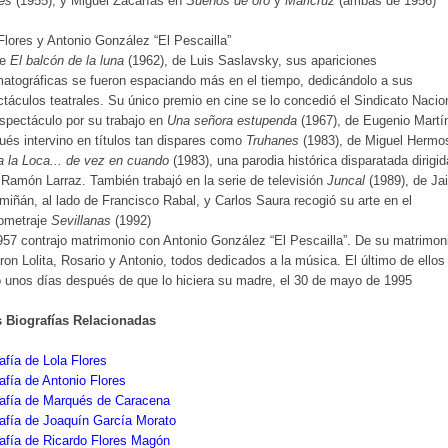
es
(1955), y Miguel Zacarías en
Sueños de oro
y
Maricruz
(ambas de 1956)
Flores y Antonio González “El Pescailla”
de
El balcón de la luna
(1962), de Luis Saslavsky, sus apariciones
atográficas se fueron espaciando más en el tiempo, dedicándolo a sus
táculos teatrales. Su único premio en cine se lo concedió el Sindicato Nacio
spectáculo por su trabajo en
Una señora estupenda
(1967), de Eugenio Martí
és intervino en títulos tan dispares como
Truhanes
(1983), de Miguel Hermo
 la Loca... de vez en cuando
(1983), una parodia histórica disparatada dirigid
Ramón Larraz. También trabajó en la serie de televisión
Juncal
(1989), de Ja
miñán, al lado de Francisco Rabal, y Carlos Saura recogió su arte en el
ometraje
Sevillanas
(1992)
57 contrajo matrimonio con Antonio González “El Pescailla”. De su matrimon
ron Lolita, Rosario y Antonio, todos dedicados a la música. El último de ellos
 unos días después de que lo hiciera su madre, el 30 de mayo de 1995
s Biografías Relacionadas
afía de Lola Flores
afía de Antonio Flores
rafía de Marqués de Caracena
afía de Joaquín García Morato
afía de Ricardo Flores Magón