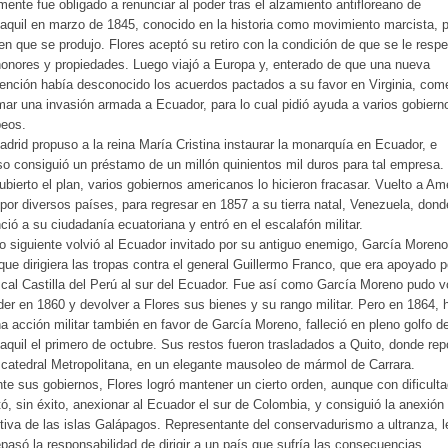
mente fue obligado a renunciar al poder tras el alzamiento antifloreano de
quil en marzo de 1845, conocido en la historia como movimiento marcista, p
n que se produjo. Flores aceptó su retiro con la condición de que se le respe
onores y propiedades. Luego viajó a Europa y, enterado de que una nueva
nción había desconocido los acuerdos pactados a su favor en Virginia, co
mar una invasión armada a Ecuador, para lo cual pidió ayuda a varios gobiern
peos.
drid propuso a la reina María Cristina instaurar la monarquía en Ecuador, e
so consiguió un préstamo de un millón quinientos mil duros para tal empresa.
bierto el plan, varios gobiernos americanos lo hicieron fracasar. Vuelto a Am
 por diversos países, para regresar en 1857 a su tierra natal, Venezuela, dond
ció a su ciudadanía ecuatoriana y entró en el escalafón militar.
o siguiente volvió al Ecuador invitado por su antiguo enemigo, García Moreno
que dirigiera las tropas contra el general Guillermo Franco, que era apoyado p
cal Castilla del Perú al sur del Ecuador. Fue así como García Moreno pudo v
der en 1860 y devolver a Flores sus bienes y su rango militar. Pero en 1864, 
a acción militar también en favor de García Moreno, falleció en pleno golfo d
quil el primero de octubre. Sus restos fueron trasladados a Quito, donde re
 catedral Metropolitana, en un elegante mausoleo de mármol de Carrara.
te sus gobiernos, Flores logró mantener un cierto orden, aunque con dificult
tó, sin éxito, anexionar al Ecuador el sur de Colombia, y consiguió la anexión
itiva de las islas Galápagos. Representante del conservadurismo a ultranza, l
pasó la responsabilidad de dirigir a un país que sufría las consecuencias