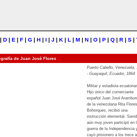
|
D
|
E
|
F
|
G
|
H
|
I
|
J
|
K
|
L
|
M
|
N
|
O
|
P
|
Q
|
R
|
S
|
ografía de
Juan José Flores
Puerto Cabello, Venezuela,
- Guayaquil, Ecuador, 1864
Militar y estadista ecuatoria
Hijo único del comerciante
español Juan José Arambur
de la venezolana Rita Flore
Bohorques, recibió una
instrucción elemental. Sien
aún muy joven participó en 
guerra de la Independencia 
cayó prisionero a los trece 