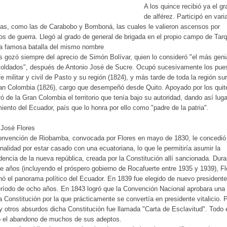
A los quince recibió ya el g
de alférez. Participó en vari
las, como las de Carabobo y Bomboná, las cuales le valieron ascensos por
os de guerra. Llegó al grado de general de brigada en el propio campo de Tarq
la famosa batalla del mismo nombre
s gozó siempre del aprecio de Simón Bolívar, quien lo consideró "el más geni
soldados", después de Antonio José de Sucre. Ocupó sucesivamente los pue
fe militar y civil de Pasto y su región (1824), y más tarde de toda la región su
an Colombia (1826), cargo que desempeñó desde Quito. Apoyado por los quit
ó de la Gran Colombia el territorio que tenía bajo su autoridad, dando así luga
iento del Ecuador, país que lo honra por ello como "padre de la patria".
 José Flores
onvención de Riobamba, convocada por Flores en mayo de 1830, le concedió 
nalidad por estar casado con una ecuatoriana, lo que le permitiría asumir la
dencia de la nueva república, creada por la Constitución allí sancionada. Dura
e años (incluyendo el próspero gobierno de Rocafuerte entre 1935 y 1939), Fl
ó el panorama político del Ecuador. En 1839 fue elegido de nuevo presidente
ríodo de ocho años. En 1843 logró que la Convención Nacional aprobara una
 Constitución por la que prácticamente se convertía en presidente vitalicio. 
y otros absurdos dicha Constitución fue llamada "Carta de Esclavitud". Todo e
ó el abandono de muchos de sus adeptos.