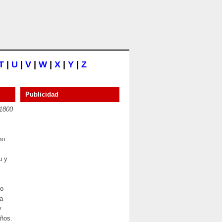
T
|
U
|
V
|
W
|
X
|
Y
|
Z
Publicidad
 1800
no.
u y
s
do
la
y
años.