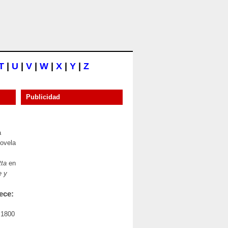
T
|
U
|
V
|
W
|
X
|
Y
|
Z
Publicidad
a
novela
ta
en
e y
ece:
 1800