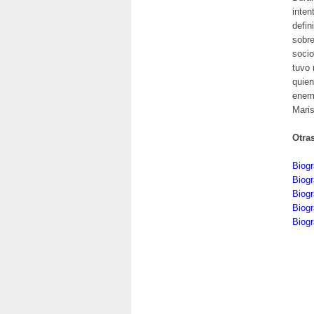
inten
defin
sobre
socio
tuvo
quien
enemi
Maris
Otra
Biogr
Biogr
Biogr
Biog
Biogr