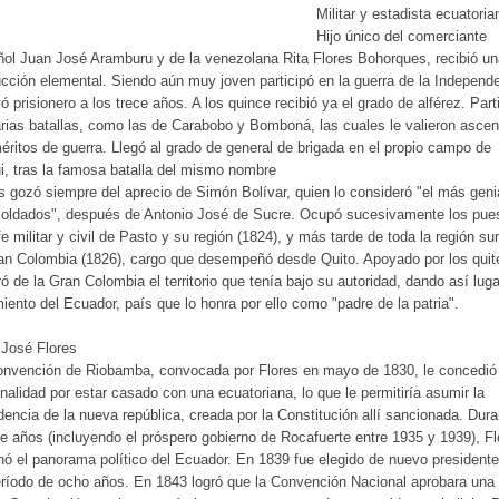
Militar y estadista ecuatoria
Hijo único del comerciante
ol Juan José Aramburu y de la venezolana Rita Flores Bohorques, recibió un
ucción elemental. Siendo aún muy joven participó en la guerra de la Independ
ó prisionero a los trece años. A los quince recibió ya el grado de alférez. Part
rias batallas, como las de Carabobo y Bomboná, las cuales le valieron asce
éritos de guerra. Llegó al grado de general de brigada en el propio campo de
i, tras la famosa batalla del mismo nombre
s gozó siempre del aprecio de Simón Bolívar, quien lo consideró "el más geni
soldados", después de Antonio José de Sucre. Ocupó sucesivamente los pue
fe militar y civil de Pasto y su región (1824), y más tarde de toda la región su
an Colombia (1826), cargo que desempeñó desde Quito. Apoyado por los quit
ó de la Gran Colombia el territorio que tenía bajo su autoridad, dando así luga
iento del Ecuador, país que lo honra por ello como "padre de la patria".
 José Flores
onvención de Riobamba, convocada por Flores en mayo de 1830, le concedió 
nalidad por estar casado con una ecuatoriana, lo que le permitiría asumir la
dencia de la nueva república, creada por la Constitución allí sancionada. Dura
e años (incluyendo el próspero gobierno de Rocafuerte entre 1935 y 1939), Fl
ó el panorama político del Ecuador. En 1839 fue elegido de nuevo presidente
ríodo de ocho años. En 1843 logró que la Convención Nacional aprobara una