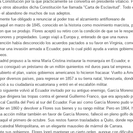
 Constitución por la que prácticamente se convertía en presidente vitalicio. 
y otros absurdos dicha Constitución fue llamada "Carta de Esclavitud". Todo e
ó el abandono de muchos de sus adeptos.
mente fue obligado a renunciar al poder tras el alzamiento antifloreano de
quil en marzo de 1845, conocido en la historia como movimiento marcista, p
n que se produjo. Flores aceptó su retiro con la condición de que se le respe
onores y propiedades. Luego viajó a Europa y, enterado de que una nueva
nción había desconocido los acuerdos pactados a su favor en Virginia, co
mar una invasión armada a Ecuador, para lo cual pidió ayuda a varios gobiern
peos.
drid propuso a la reina María Cristina instaurar la monarquía en Ecuador, e
so consiguió un préstamo de un millón quinientos mil duros para tal empresa.
bierto el plan, varios gobiernos americanos lo hicieron fracasar. Vuelto a Am
 por diversos países, para regresar en 1857 a su tierra natal, Venezuela, dond
ció a su ciudadanía ecuatoriana y entró en el escalafón militar.
o siguiente volvió al Ecuador invitado por su antiguo enemigo, García Moreno
que dirigiera las tropas contra el general Guillermo Franco, que era apoyado p
cal Castilla del Perú al sur del Ecuador. Fue así como García Moreno pudo v
der en 1860 y devolver a Flores sus bienes y su rango militar. Pero en 1864, 
a acción militar también en favor de García Moreno, falleció en pleno golfo d
quil el primero de octubre. Sus restos fueron trasladados a Quito, donde re
 catedral Metropolitana, en un elegante mausoleo de mármol de Carrara.
te sus gobiernos, Flores logró mantener un cierto orden, aunque con dificult