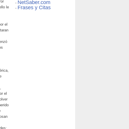
Por
NetSaber.com
-
Frases y Citas
llo le
-
or el
taran
menzó
os
érica,
e
,
or el
olver
herido
e
posan
ades;