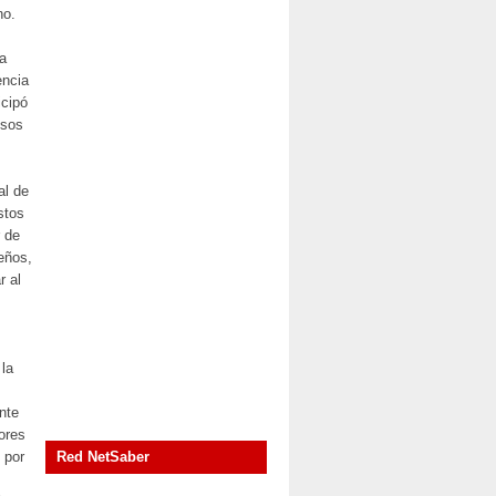
no.
a
encia
icipó
nsos
al de
stos
r de
eños,
r al
la
nte
ores
 por
Red NetSaber