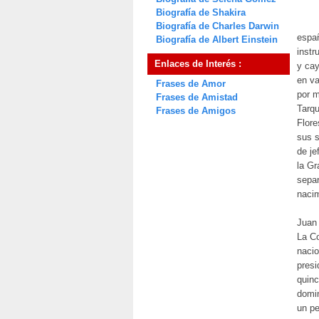
Biografía de Shakira
Biografía de Charles Darwin
españ
Biografía de Albert Einstein
instr
Enlaces de Interés :
y cay
en va
Frases de Amor
por m
Frases de Amistad
Tarqu
Frases de Amigos
Flore
sus 
de je
la Gr
separ
nacim
Juan
La C
nacio
presi
quinc
domin
un pe