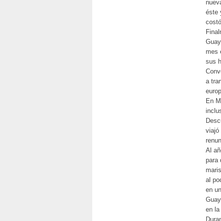
nueva
éste 
cost
Final
Guaya
mes e
sus h
Conve
a tra
euro
En Ma
inclu
Descu
viajó
renun
Al añ
para 
maris
al po
en un
Guaya
en la
Duran