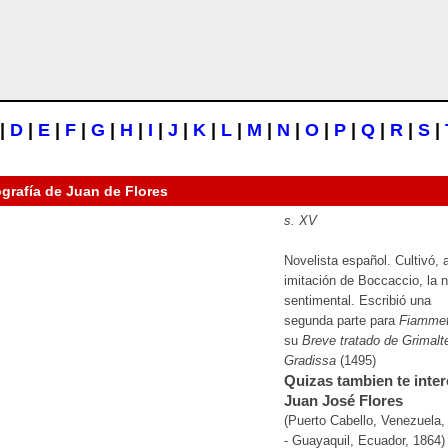
|
D
|
E
|
F
|
G
|
H
|
I
|
J
|
K
|
L
|
M
|
N
|
O
|
P
|
Q
|
R
|
S
|
ografía de
Juan de Flores
s. XV
Novelista español. Cultivó, 
imitación de Boccaccio, la 
sentimental. Escribió una
segunda parte para
Fiammet
su
Breve tratado de Grimalt
Gradissa
(1495)
Quizas tambien te inter
Juan José Flores
(Puerto Cabello, Venezuela,
- Guayaquil, Ecuador, 1864)