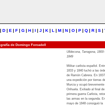
|
D
|
E
|
F
|
G
|
H
|
I
|
J
|
K
|
L
|
M
|
N
|
O
|
P
|
Q
|
R
|
S
|
ografía de
Domingo Forcadell
Ulldecona, Tarragona, 1800-
1849
Militar carlista español. Entr
1833 y 1840 luchó a las órd
de Ramón Cabrera. En 1837
una expedición por tierras d
Murcia y ocupó brevemente
Orihuela. Exiliado al final de
primera guerra Carlista, ret
las armas en la segunda. E
mayo de 1848 consiguió la