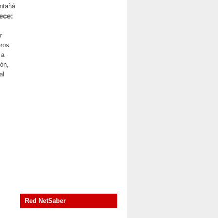
ontañá
ece:
r
eros
 a
ón,
al
Red NetSaber