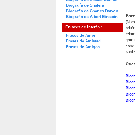
Biografía de Shakira
Biografía de Charles Darwin
For
Biografía de Albert Einstein
(Nomb
Enlaces de Interés :
britá
relat
Frases de Amor
gran 
Frases de Amistad
cabe
Frases de Amigos
publi
Otra
Biog
Biog
Biogr
Biogr
Biog