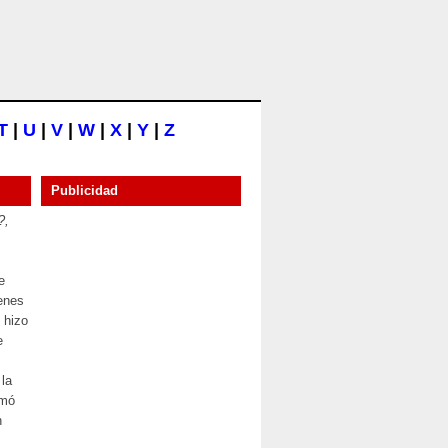
T
|
U
|
V
|
W
|
X
|
Y
|
Z
Publicidad
?,
e
enes
 hizo
e
 la
omó
n