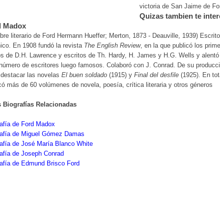
victoria de San Jaime de F
Quizas tambien te inter
d Madox
re literario de Ford Hermann Hueffer; Merton, 1873 - Deauville, 1939) Escrito
nico. En 1908 fundó la revista
The English Review
, en la que publicó los prim
os de D.H. Lawrence y escritos de Th. Hardy, H. James y H.G. Wells y alentó
número de escritores luego famosos. Colaboró con J. Conrad. De su producci
 destacar las novelas
El buen soldado
(1915) y
Final del desfile
(1925). En tot
có más de 60 volúmenes de novela, poesía, crítica literaria y otros géneros
s Biografías Relacionadas
rafía de Ford Madox
rafía de Miguel Gómez Damas
afía de José María Blanco White
afía de Joseph Conrad
rafía de Edmund Brisco Ford