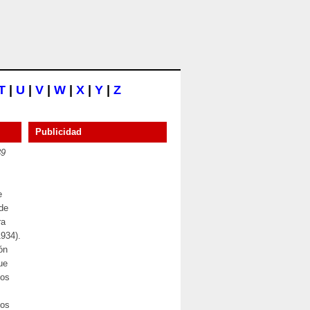
T
|
U
|
V
|
W
|
X
|
Y
|
Z
Publicidad
39
e
de
ra
1934).
ón
ue
jos
los