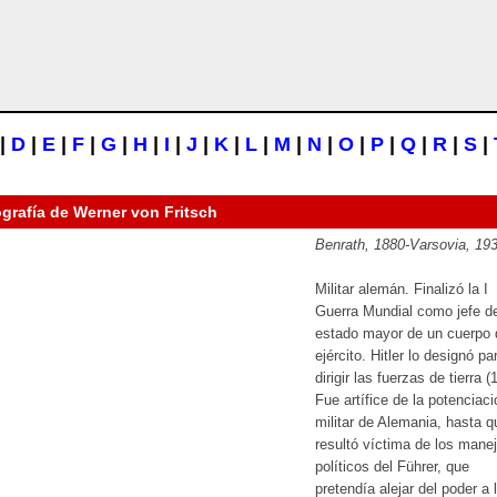
|
D
|
E
|
F
|
G
|
H
|
I
|
J
|
K
|
L
|
M
|
N
|
O
|
P
|
Q
|
R
|
S
|
ografía de
Werner von Fritsch
Benrath, 1880-Varsovia, 19
Militar alemán. Finalizó la I
Guerra Mundial como jefe d
estado mayor de un cuerpo 
ejército. Hitler lo designó pa
dirigir las fuerzas de tierra (
Fue artífice de la potenciaci
militar de Alemania, hasta q
resultó víctima de los mane
políticos del Führer, que
pretendía alejar del poder a 