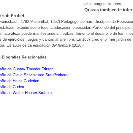
altos cargos militares
Quizas tambien te inter
drich Fröbel
rweissbach, 1782-Marienthal, 1852) Pedagogo alemán. Discípulo de Roussea
stalozzi, estudió sobre todo la educación preescolar. Partiendo del principio 
a naturaleza puede manifestarse sin trabas, fomentó el desarrollo de los niño
s de ejercicios, juegos y cantos al aire libre. En 1837 creó el primer jardín de
cia. Es autor de
La educación del hombre
(1826)
s Biografías Relacionadas
afía de Gustav Theodor Fritsch
afía de Claus Schenk von Stauffenberg
afía de Heinz Guderian
rafía de Gudea
afía de Walter Houser Brattain