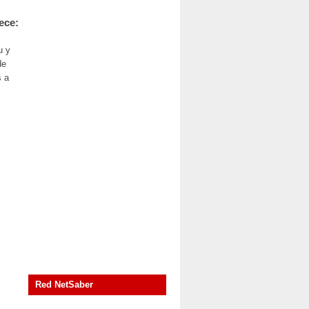
ece:
u y
de
s a
Red NetSaber