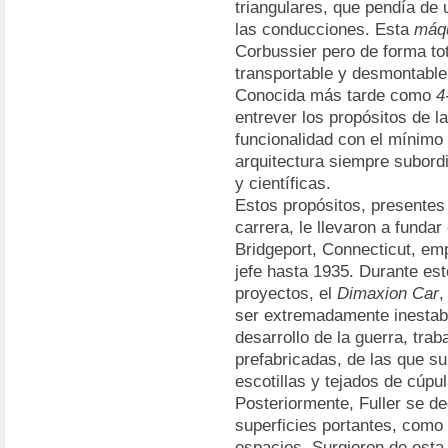
triangulares, que pendía de 
las conducciones. Esta
máqu
Corbussier pero de forma t
transportable y desmontabl
Conocida más tarde como
4
entrever los propósitos de l
funcionalidad con el mínimo 
arquitectura siempre subord
y científicas.
Estos propósitos, presentes
carrera, le llevaron a funda
Bridgeport, Connecticut, emp
jefe hasta 1935. Durante est
proyectos, el
Dimaxion Car
,
ser extremadamente inestabl
desarrollo de la guerra, trab
prefabricadas, de las que su
escotillas y tejados de cúpu
Posteriormente, Fuller se de
superficies portantes, como
espacios. Surgieron de esta