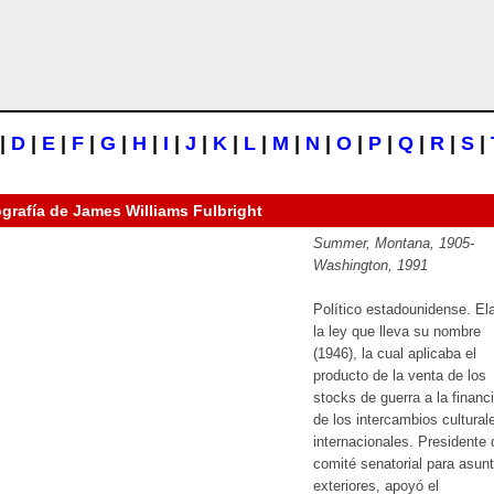
|
D
|
E
|
F
|
G
|
H
|
I
|
J
|
K
|
L
|
M
|
N
|
O
|
P
|
Q
|
R
|
S
|
ografía de
James Williams Fulbright
Summer, Montana, 1905-
Washington, 1991
Político estadounidense. El
la ley que lleva su nombre
(1946), la cual aplicaba el
producto de la venta de los
stocks de guerra a la financ
de los intercambios cultural
internacionales. Presidente 
comité senatorial para asun
exteriores, apoyó el