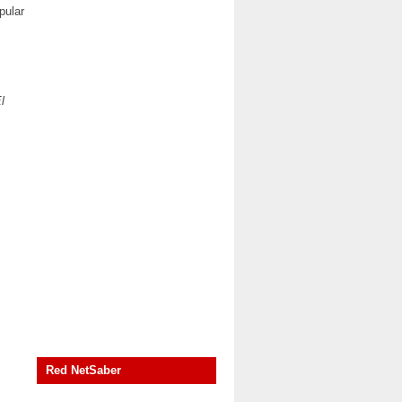
pular
l
Red NetSaber