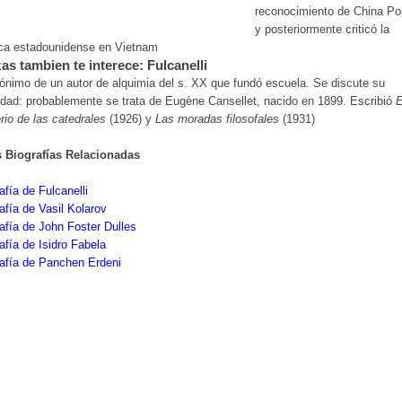
reconocimiento de China Po
y posteriormente criticó la
ica estadounidense en Vietnam
as tambien te interece: Fulcanelli
nimo de un autor de alquimia del s. XX que fundó escuela. Se discute su
idad: probablemente se trata de Eugène Cansellet, nacido en 1899. Escribió
E
rio de las catedrales
(1926) y
Las moradas filosofales
(1931)
s Biografías Relacionadas
afía de Fulcanelli
afía de Vasil Kolarov
afía de John Foster Dulles
afía de Isidro Fabela
afía de Panchen Erdeni