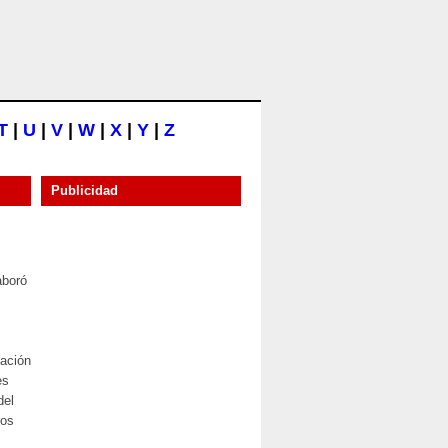
T
|
U
|
V
|
W
|
X
|
Y
|
Z
Publicidad
aboró
iación
es
del
tos