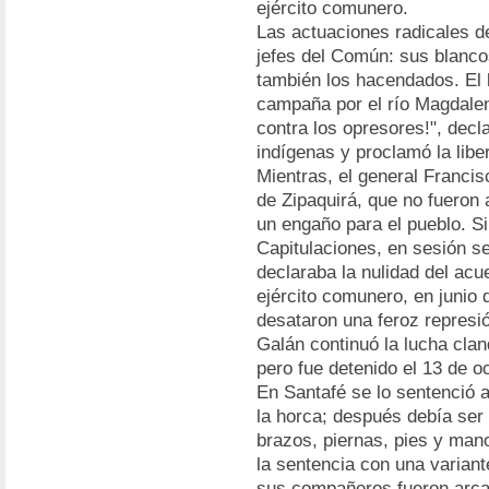
ejército comunero.
Las actuaciones radicales d
jefes del Común: sus blanco
también los hacendados. El l
campaña por el río Magdalena
contra los opresores!", decla
indígenas y proclamó la libe
Mientras, el general Franci
de Zipaquirá, que no fueron
un engaño para el pueblo. Si
Capitulaciones, en sesión se
declaraba la nulidad del acu
ejército comunero, en junio 
desataron una feroz represi
Galán continuó la lucha clan
pero fue detenido el 13 de 
En Santafé se lo sentenció 
la horca; después debía ser
brazos, piernas, pies y man
la sentencia con una variant
sus compañeros fueron arca