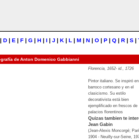
|
D
|
E
|
F
|
G
|
H
|
I
|
J
|
K
|
L
|
M
|
N
|
O
|
P
|
Q
|
R
|
S
|
ografía de
Anton Domenico Gabbianni
Florencia, 1652-
id
., 1726
Pintor italiano. Se inspiró en
barroco cortesano y en el
clasicismo. Su estilo
decorativista está bien
ejemplificado en frescos de
palacios florentinos
Quizas tambien te inter
Jean Gabin
(Jean-Alexis Moncorgé; Parí
1904 - Neuilly-sur-Seine, 19