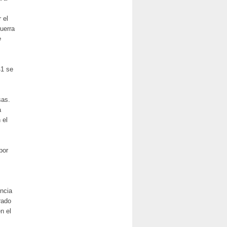
 el
uerra
e
41 se
sas.
a
 el
por
encia
rado
n el