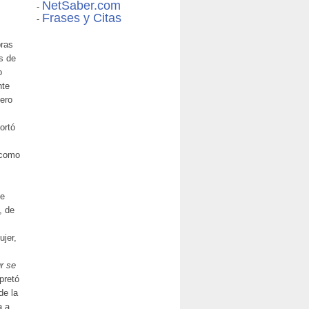
NetSaber.com
-
Frases y Citas
-
bras
s de
o
nte
nero
ortó
o como
de
, de
ujer,
ur se
pretó
de la
a a