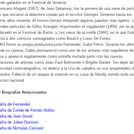
do galardón en el Festival de Venecia
misario Maigret
(1957), de Jean Delannoy, fue la primera de una serie de pelí
s que encarnó al detective creado por el escritor Georges Simenon hasta los
ros años sesenta. Al mismo tiempo interpretó algunos papeles más ligeros,
ndas películas de Gilles Grangier,
Arquímedes el vagabundo
(1959), por la q
donado en el Festival de Berlín, y
Les vieux de la vieille
(1960), en la que Gab
enta a dos cómicos consagrados como Bourvil y Louis De Funes.
63 formó su propia productora junto Fernandel, Gafer Films. Durante los últi
de su carrera, Gabin permaneció como uno de los actores más taquilleros de
ia y apareció regularmente como estrella invitada junto con las nuevas
aciones de artistas como Jean Paul Belmondo o Brigitte Bardot. Sin dejar de
tividad cinematográfica, se dedicó a la cría de caballos en sus propiedades 
ndía. Falleció de un ataque al corazón en su casa de Neuilly siendo toda un
tución nacional
s Biografías Relacionadas
afía de Fernandel
rafía de Conde de Fernán Núñez
afía de Jean Duvet
afía de Julien Duvivier
afía de Nicholas Clément