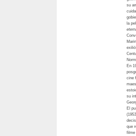
su am
cuida
gobie
la pe
etern
Conve
Marin
exili
Centu
Norma
En 19
posgu
cine 
maest
estoi
su in
Geor
El pu
(1953
decis
que r
filme