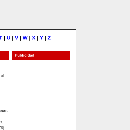
T
|
U
|
V
|
W
|
X
|
Y
|
Z
Publicidad
 el
ece:
s,
76)