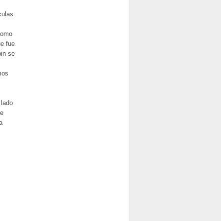
culas
 como
ue fue
in se
mos
 lado
de
a