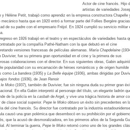
Actor de cine francés. Hijo 
artistas de variedades Jose
 y Hélène Petit, trabajó como aprendiz en la empresa constructora Chapelle 
mecánico hasta que en 1920 entró a formar parte del Follies Bergère gracias
ad de su padre con el empresario Fréjol. En 1924 cumplió su servicio militar 
a.
regreso en 1926 trabajó en el teatro y en espectáculos de variedades hasta 
ontratado por la compañía Pathé-Natham con la que debutó en el cine
pretando versiones francesas de películas alemanas.
María Chapdelaine
(1934
n Duvivier, fue su primera gran oportunidad en el cine y la primera de sus
osas colaboraciones con el director. En sus siguientes obras, Gabin adquiri
le popularidad con su encarnación de héroes románticos y de origen humilde
es como
La bandera
(1935) y
La Belle équipe
(1936), ambas dirigidas por Duviv
ajos fondos
(1936), de Jean Renoir
 le Moko
(1937), también de Duvivier, fue sin ninguna duda su primer gran éxi
nacional. En ella Gabin interpretó al personaje del título, un elegante ladrón q
de de la policía en la
casbah
de Argel, y vive una trágica historia de amor c
 de clase social superior.
Pepe le Moko
obtuvo un éxito sin precedentes en l
ria del cine francés. Su director fue contratado por la industria estadounidense
ula causó una gran polémica que desembocó en su prohibición por el gobiern
és, que la acusó de desmoralizadora, en los primeros años de la Segunda Gu
al. Al terminar la guerra,
Pepe le Moko
retornó como uno de los grandes clás