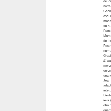
del c
norte
Gabin
oscu
maest
su au
Frank
Marec
de lo
Festi
nume
Graci
El mu
mejor
guion
una i
Jean 
adapt
inter
Dentr
lève
(
otro 
guerr