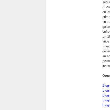
segun
El co
en la
prime
en se
galar
enfr
En 19
años 
Franc
gener
su ac
Norma
insti
Otra
Biogr
Biog
Biogr
Biogr
Biogr