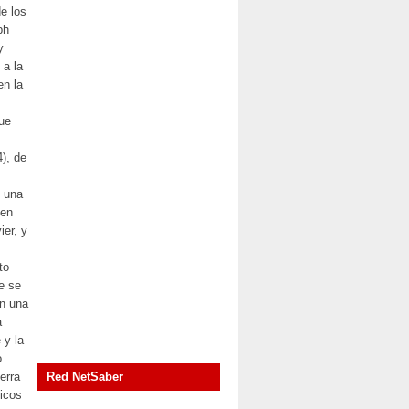
de los
ph
y
 a la
en la
que
), de
ó una
 en
ier, y
to
ue se
on una
a
 y la
o
erra
Red NetSaber
icos