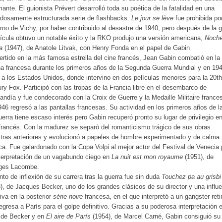
ante. El guionista Prévert desarrolló toda su poética de la fatalidad en una
dosamente estructurada serie de flashbacks.
Le jour se lève
fue prohibida por
rno de Vichy, por haber contribuido al desastre de 1940, pero después de la g
lícula obtuvo un notable éxito y la RKO produjo una versión americana,
Noch
a
(1947), de Anatole Litvak, con Henry Fonda en el papel de Gabin
rtido en la más famosa estrella del cine francés, Jean Gabin combatió en la
a francesa durante los primeros años de la Segunda Guerra Mundial y en 19
ó a los Estados Unidos, donde intervino en dos películas menores para la 20th
ry Fox. Participó con las tropas de la Francia libre en el desembarco de
ndía y fue condecorado con la Croix de Guerre y la Medaille Militaire france
46 regresó a las pantallas francesas. Su actividad en los primeros años de l
erra tiene escaso interés pero Gabin recuperó pronto su lugar de privilegio en
francés. Con la madurez se separó del romanticismo trágico de sus obras
ras anteriores y evolucionó a papeles de hombre experimentado y de calma
ca. Fue galardonado con la Copa Volpi al mejor actor del Festival de Venecia 
terpretación de un vagabundo ciego en
La nuit est mon royaume
(1951), de
ges Lacombe.
nto de inflexión de su carrera tras la guerra fue sin duda
Touchez pa au grisbi
), de Jacques Becker, uno de los grandes clásicos de su director y una influ
iva en la posterior
série noire
francesa, en el que interpretó a un gangster reti
egresa a París para el golpe definitivo. Gracias a su poderosa interpretación e
 de Becker y en
El aire de París
(1954), de Marcel Carné, Gabin consiguió su