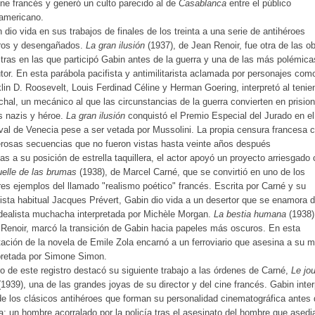
ine francés y generó un culto parecido al de
Casablanca
entre el público
americano.
 dio vida en sus trabajos de finales de los treinta a una serie de antihéroes
ros y desengañados.
La gran ilusión
(1937), de Jean Renoir, fue otra de las o
ras en las que participó Gabin antes de la guerra y una de las más polémica
tor. En esta parábola pacifista y antimilitarista aclamada por personajes com
lin D. Roosevelt, Louis Ferdinad Céline y Herman Goering, interpretó al tenie
hal, un mecánico al que las circunstancias de la guerra convierten en prisio
s nazis y héroe.
La gran ilusión
conquistó el Premio Especial del Jurado en el
val de Venecia pese a ser vetada por Mussolini. La propia censura francesa c
rosas secuencias que no fueron vistas hasta veinte años después
as a su posición de estrella taquillera, el actor apoyó un proyecto arriesgad
elle de las brumas
(1938), de Marcel Carné, que se convirtió en uno de los
es ejemplos del llamado "realismo poético" francés. Escrita por Carné y su
ista habitual Jacques Prévert, Gabin dio vida a un desertor que se enamora 
dealista muchacha interpretada por Michèle Morgan.
La bestia humana
(1938)
Renoir, marcó la transición de Gabin hacia papeles más oscuros. En esta
ación de la novela de Emile Zola encarnó a un ferroviario que asesina a su m
pretada por Simone Simon.
o de este registro destacó su siguiente trabajo a las órdenes de Carné,
Le jo
1939), una de las grandes joyas de su director y del cine francés. Gabin inter
de los clásicos antihéroes que forman su personalidad cinematográfica antes 
a; un hombre acorralado por la policía tras el asesinato del hombre que asedi