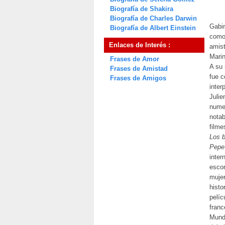
Biografía de Shakira
Biografía de Charles Darwin
Gabin
Biografía de Albert Einstein
como 
Enlaces de Interés :
amist
Marin
Frases de Amor
A su 
Frases de Amistad
fue c
Frases de Amigos
inter
Julie
numer
notab
film
Los b
Pepe
inter
escon
mujer
histo
pelíc
franc
Mundi