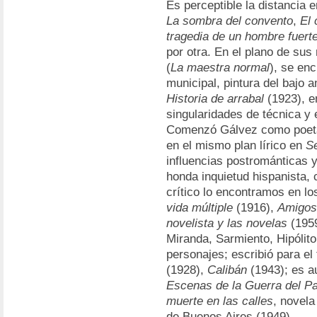
Es perceptible la distancia 
La sombra del convento
,
El 
tragedia de un hombre fuert
por otra. En el plano de sus
(
La maestra normal
), se en
municipal, pintura del bajo
Historia de arrabal
(1923), e
singularidades de técnica y e
Comenzó Gálvez como poe
en el mismo plan lírico en
S
influencias postrománticas 
honda inquietud hispanista, c
crítico lo encontramos en lo
vida múltiple
(1916),
Amigos
novelista y las novelas
(1959
Miranda, Sarmiento, Hipólit
personajes; escribió para el
(1928),
Calibán
(1943); es au
Escenas de la Guerra del P
muerte en las calles
, novela
de Buenos Aires (1949).