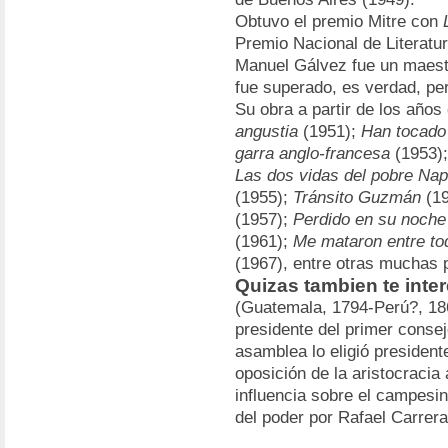
Obtuvo el premio Mitre con
Premio Nacional de Literatu
Manuel Gálvez fue un maestr
fue superado, es verdad, per
Su obra a partir de los años
angustia
(1951);
Han tocado 
garra anglo-francesa
(1953)
Las dos vidas del pobre Na
(1955);
Tránsito Guzmán
(19
(1957);
Perdido en su noche
(1961);
Me mataron entre to
(1967), entre otras muchas 
Quizas tambien te inte
(Guatemala, 1794-Perú?, 186
presidente del primer consej
asamblea lo eligió presidente
oposición de la aristocracia
influencia sobre el campesi
del poder por Rafael Carrera