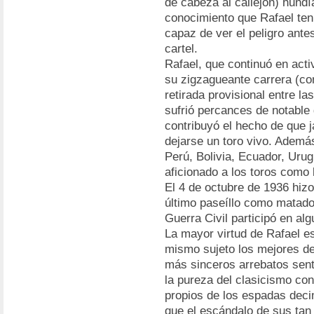
de cabeza al callejón) hundí
conocimiento que Rafael tení
capaz de ver el peligro ant
cartel.
Rafael, que continuó en acti
su zigzagueante carrera (co
retirada provisional entre 
sufrió percances de notable
contribuyó el hecho de que 
dejarse un toro vivo. Ademá
Perú, Bolivia, Ecuador, Urug
aficionado a los toros como 
El 4 de octubre de 1936 hizo
último paseíllo como matado
Guerra Civil participó en alg
La mayor virtud de Rafael e
mismo sujeto los mejores det
más sinceros arrebatos sent
la pureza del clasicismo co
propios de los espadas deci
que el escándalo de sus ta