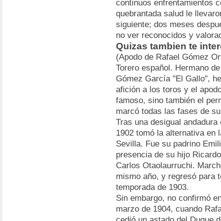
continuos enfrentamientos c
quebrantada salud le llevaro
siguiente; dos meses despué
no ver reconocidos y valora
Quizas tambien te inter
(Apodo de Rafael Gómez Orte
Torero español. Hermano de 
Gómez García "El Gallo", he
afición a los toros y el apo
famoso, sino también el per
marcó todas las fases de su
Tras una desigual andadura 
1902 tomó la alternativa en 
Sevilla. Fue su padrino Emil
presencia de su hijo Ricardo
Carlos Otaolaurruchi. March
mismo año, y regresó para to
temporada de 1903.
Sin embargo, no confirmó en
marzo de 1904, cuando Rafae
cedió un astado del Duque de