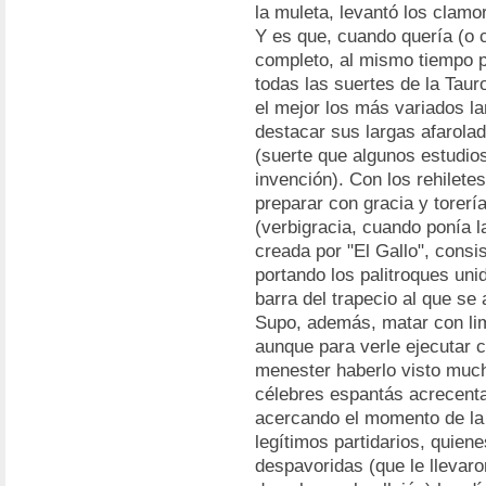
la muleta, levantó los clamo
Y es que, cuando quería (o c
completo, al mismo tiempo p
todas las suertes de la Tau
el mejor los más variados la
destacar sus largas afarola
(suerte que algunos estudios
invención). Con los rehilet
preparar con gracia y torer
(verbigracia, cuando ponía la
creada por "El Gallo", consis
portando los palitroques un
barra del trapecio al que se a
Supo, además, matar con limp
aunque para verle ejecutar 
menester haberlo visto much
célebres espantás acrecent
acercando el momento de la 
legítimos partidarios, quien
despavoridas (que le llevaro