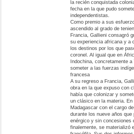
la recién conquistada coloni
fecha en la que pudo someter
independentistas.
Como premio a sus esfuerzos 
ascendido al grado de tenien
Francia, Gallieni consagró g
su experiencia africana y a 
los destinos por los que pas
coronel. Al igual que en Áfri
Indochina, concretamente a T
someter a las fuerzas indíg
francesa
A su regreso a Francia, Gall
obra en la que expuso con c
había que colonizar y someter
un clásico en la materia. En 
Madagascar con el cargo de 
durante los nueve años que p
enérgico y sin concesiones 
finalemente, se materializó 
francófila. Sus dos informes