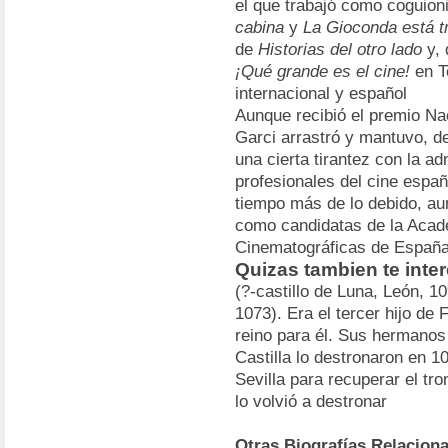
el que trabajó como coguioni
cabina
y
La Gioconda está tr
de
Historias del otro lado
y, 
¡Qué grande es el cine!
en T
internacional y español
Aunque recibió el premio Na
Garci arrastró y mantuvo, d
una cierta tirantez con la ad
profesionales del cine españ
tiempo más de lo debido, au
como candidatas de la Acade
Cinematográficas de España
Quizas tambien te inte
(?-castillo de Luna, León, 1
1073). Era el tercer hijo de 
reino para él. Sus hermanos
Castilla lo destronaron en 1
Sevilla para recuperar el tr
lo volvió a destronar
Otras Biografías Relacion