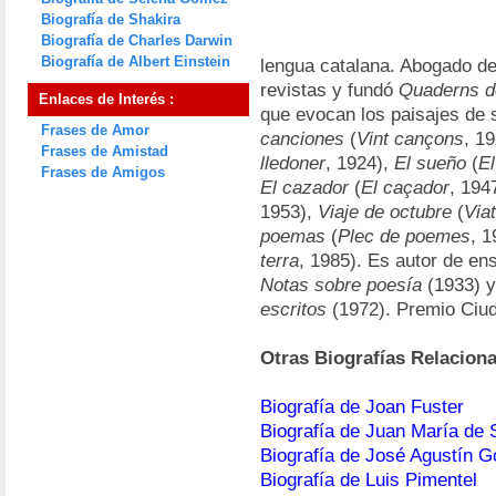
Biografía de Shakira
Biografía de Charles Darwin
Biografía de Albert Einstein
lengua catalana. Abogado de
revistas y fundó
Quaderns d
Enlaces de Interés :
que evocan los paisajes de 
Frases de Amor
canciones
(
Vint cançons
, 1
Frases de Amistad
lledoner
, 1924),
El sueño
(
E
Frases de Amigos
El cazador
(
El caçador
, 194
1953),
Viaje de octubre
(
Via
poemas
(
Plec de poemes
, 
terra
, 1985). Es autor de e
Notas sobre poesía
(1933) 
escritos
(1972). Premio Ciu
Otras Biografías Relacion
Biografía de Joan Fuster
Biografía de Juan María de S
Biografía de José Agustín G
Biografía de Luis Pimentel