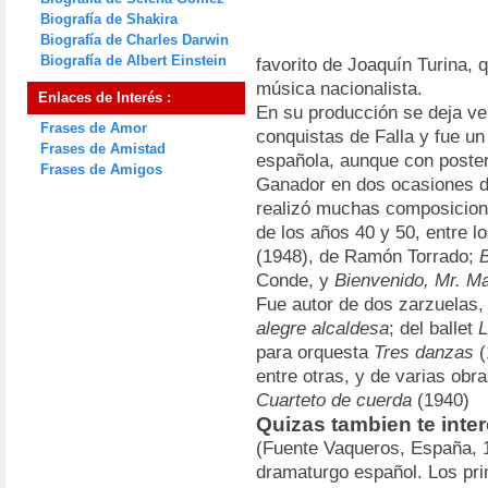
Biografía de Shakira
Biografía de Charles Darwin
Biografía de Albert Einstein
favorito de Joaquín Turina, 
música nacionalista.
Enlaces de Interés :
En su producción se deja ver 
Frases de Amor
conquistas de Falla y fue un 
Frases de Amistad
española, aunque con poster
Frases de Amigos
Ganador en dos ocasiones d
realizó muchas composicione
de los años 40 y 50, entre 
(1948), de Ramón Torrado;
B
Conde, y
Bienvenido, Mr. Ma
Fue autor de dos zarzuelas
alegre alcaldesa
; del ballet
L
para orquesta
Tres danzas
(
entre otras, y de varias ob
Cuarteto de cuerda
(1940)
Quizas tambien te inte
(Fuente Vaqueros, España, 1
dramaturgo español. Los pri