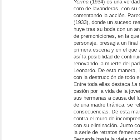
Yerma
(1934) es una verdade
coro de lavanderas, con su c
comentando la acción. Pare
(1933), donde un suceso rea
huye tras su boda con un ant
de premoniciones, en la que
personaje, presagia un final
primera escena y en el que
así la posibilidad de contin
renovando la muerte del padr
Leonardo. De esta manera, l
con la destrucción de todo e
Entre toda ellas destaca
La 
pasión por la vida de la jov
sus hermanas a causa del lu
de una madre tiránica, se re
consecuencias. De esta mane
contra el muro de incompren
con su eliminación. Junto co
la serie de retratos femenino
Bernarda hasta la vieja cria