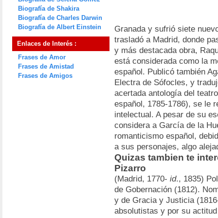
Biografía de Shakira
Biografía de Charles Darwin
Biografía de Albert Einstein
Granada y sufrió siete nuevo
trasladó a Madrid, donde p
Enlaces de Interés :
y más destacada obra, Raqu
Frases de Amor
está considerada como la me
Frases de Amistad
español. Publicó también A
Frases de Amigos
Electra de Sófocles, y traduj
acertada antología del teat
español, 1785-1786), se le 
intelectual. A pesar de su es
considera a García de la Hu
romanticismo español, debid
a sus personajes, algo aleja
Quizas tambien te inte
Pizarro
(Madrid, 1770-
id
., 1835) Po
de Gobernación (1812). Nom
y de Gracia y Justicia (1816
absolutistas y por su actitu