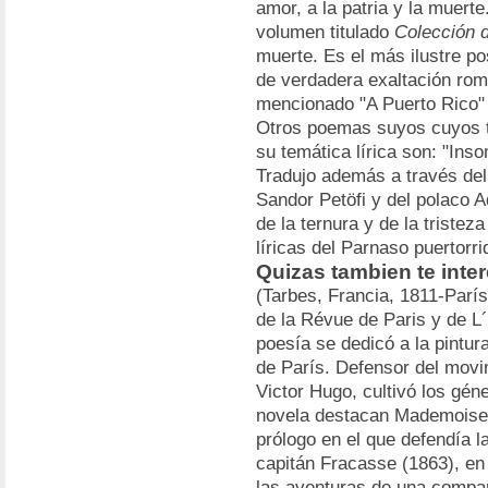
amor, a la patria y la muerte
volumen titulado
Colección 
muerte. Es el más ilustre po
de verdadera exaltación rom
mencionado "A Puerto Rico" 
Otros poemas suyos cuyos tí
su temática lírica son: "Insom
Tradujo además a través de
Sandor Petöfi y del polaco A
de la ternura y de la tristez
líricas del Parnaso puertorr
Quizas tambien te inte
(Tarbes, Francia, 1811-París
de la Révue de Paris y de L´
poesía se dedicó a la pintu
de París. Defensor del mov
Victor Hugo, cultivó los gé
novela destacan Mademoisel
prólogo en el que defendía la
capitán Fracasse (1863), en 
las aventuras de una compa