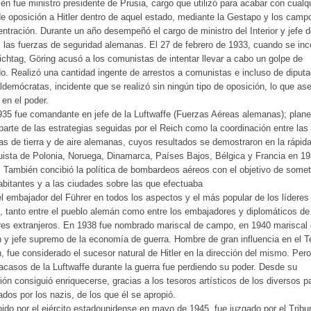
én fue ministro presidente de Prusia, cargo que utilizó para acabar con cualq
de oposición a Hitler dentro de aquel estado, mediante la Gestapo y los camp
ntración. Durante un año desempeñó el cargo de ministro del Interior y jefe 
 las fuerzas de seguridad alemanas. El 27 de febrero de 1933, cuando se inc
ichtag, Göring acusó a los comunistas de intentar llevar a cabo un golpe de
o. Realizó una cantidad ingente de arrestos a comunistas e incluso de diput
ldemócratas, incidente que se realizó sin ningún tipo de oposición, lo que as
r en el poder.
35 fue comandante en jefe de la Luftwaffe (Fuerzas Aéreas alemanas); plan
parte de las estrategias seguidas por el Reich como la coordinación entre las
as de tierra y de aire alemanas, cuyos resultados se demostraron en la rápid
ista de Polonia, Noruega, Dinamarca, Países Bajos, Bélgica y Francia en 19
 También concibió la política de bombardeos aéreos con el objetivo de somet
abitantes y a las ciudades sobre las que efectuaba
l embajador del Führer en todos los aspectos y el más popular de los líderes
, tanto entre el pueblo alemán como entre los embajadores y diplomáticos de
es extranjeros. En 1938 fue nombrado mariscal de campo, en 1940 mariscal 
 y jefe supremo de la economía de guerra. Hombre de gran influencia en el T
, fue considerado el sucesor natural de Hitler en la dirección del mismo. Pero
racasos de la Luftwaffe durante la guerra fue perdiendo su poder. Desde su
ión consiguió enriquecerse, gracias a los tesoros artísticos de los diversos p
dos por los nazis, de los que él se apropió.
ido por el ejército estadounidense en mayo de 1945, fue juzgado por el Tribu