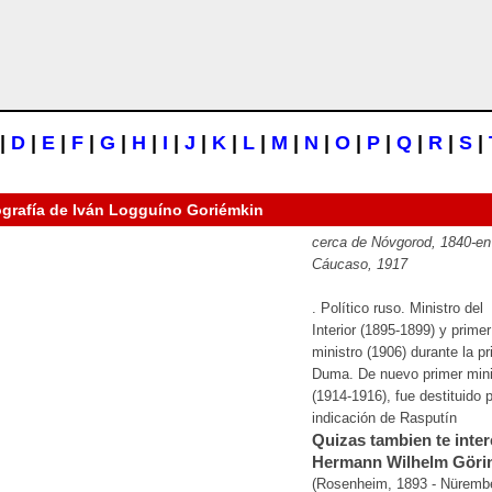
|
D
|
E
|
F
|
G
|
H
|
I
|
J
|
K
|
L
|
M
|
N
|
O
|
P
|
Q
|
R
|
S
|
ografía de
Iván Logguíno Goriémkin
cerca de Nóvgorod, 1840-en
Cáucaso, 1917
. Político ruso. Ministro del
Interior (1895-1899) y primer
ministro (1906) durante la p
Duma. De nuevo primer mini
(1914-1916), fue destituido 
indicación de Rasputín
Quizas tambien te inter
Hermann Wilhelm Göri
(Rosenheim, 1893 - Nüremb