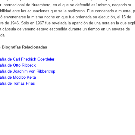
ar Internacional de Nuremberg, en el que se defendió así mismo, negando su
bilidad ante las acusaciones que se le realizaron. Fue condenado a muerte, 
rió envenenarse la misma noche en que fue ordenada su ejecución, el 15 de
re de 1946. Sólo en 1967 fue revelada la aparición de una nota en la que exp
a cápsula de veneno estuvo escondida durante un tiempo en un envase de
da
s Biografías Relacionadas
afía de Carl Friedrich Goerdeler
afía de Otto Ribbeck
afía de Joachim von Ribbentrop
afía de Modibo Keita
afía de Tomás Frías