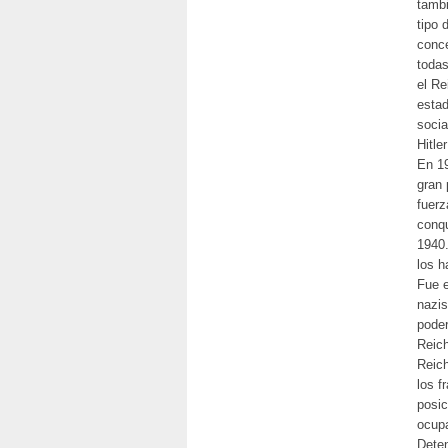
tambi
tipo 
conce
todas
el Re
estad
socia
Hitle
En 19
gran 
fuerz
conqu
1940.
los h
Fue e
nazis
poder
Reich
Reich
los f
posic
ocupa
Deten