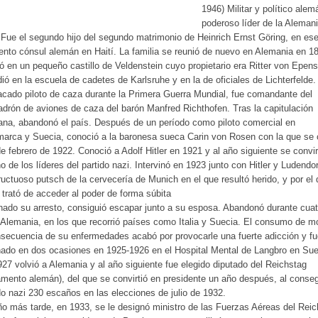
1946) Militar y político alem
poderoso líder de la Aleman
 Fue el segundo hijo del segundo matrimonio de Heinrich Ernst Göring, en es
to cónsul alemán en Haití. La familia se reunió de nuevo en Alemania en 1
ó en un pequeño castillo de Veldenstein cuyo propietario era Ritter von Epens
ió en la escuela de cadetes de Karlsruhe y en la de oficiales de Lichterfelde.
cado piloto de caza durante la Primera Guerra Mundial, fue comandante del
drón de aviones de caza del barón Manfred Richthofen. Tras la capitulación
na, abandonó el país. Después de un período como piloto comercial en
arca y Suecia, conoció a la baronesa sueca Carin von Rosen con la que se
de febrero de 1922. Conoció a Adolf Hitler en 1921 y al año siguiente se convir
o de los líderes del partido nazi. Intervinó en 1923 junto con Hitler y Ludendor
fructuoso putsch de la cervecería de Munich en el que resultó herido, y por el
r trató de acceder al poder de forma súbita
ado su arresto, consiguió escapar junto a su esposa. Abandonó durante cuat
Alemania, en los que recorrió países como Italia y Suecia. El consumo de mo
secuencia de su enfermedades acabó por provocarle una fuerte adicción y fu
nado en dos ocasiones en 1925-1926 en el Hospital Mental de Langbro en Sue
27 volvió a Alemania y al año siguiente fue elegido diputado del Reichstag
amento alemán), del que se convirtió en presidente un año después, al conseg
do nazi 230 escaños en las elecciones de julio de 1932.
o más tarde, en 1933, se le designó ministro de las Fuerzas Aéreas del Reic