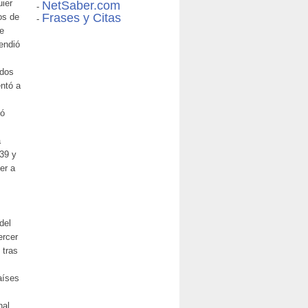
uier
NetSaber.com
-
Frases y Citas
os de
-
de
endió
ados
entó a
eó
a
39 y
er a
del
ercer
 tras
aíses
nal