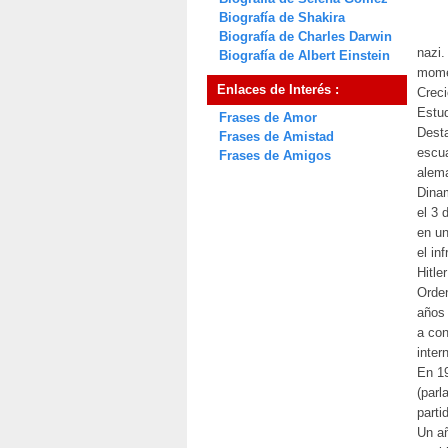
Biografía de Shakira
Biografía de Charles Darwin
nazi.
Biografía de Albert Einstein
momen
Enlaces de Interés :
Creci
Estud
Frases de Amor
Desta
Frases de Amistad
escua
Frases de Amigos
alema
Dinam
el 3 
en un
el in
Hitle
Orden
años 
a con
inter
En 19
(parl
parti
Un añ