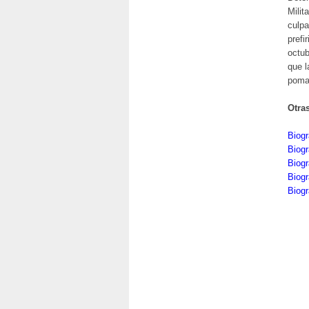
Milit
culpa
prefi
octub
que l
poma
Otra
Biogr
Biogr
Biogr
Biogr
Biogr