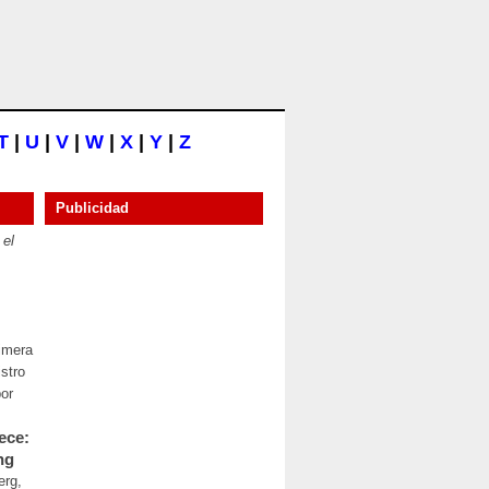
T
|
U
|
V
|
W
|
X
|
Y
|
Z
Publicidad
 el
rimera
stro
por
ece:
ng
erg,