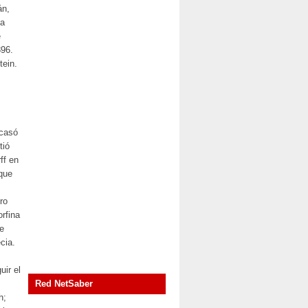
án,
ia
e
896.
tein.
 casó
tió
ff en
 que
ro
rfina
e
cia.
uir el
Red NetSaber
h;