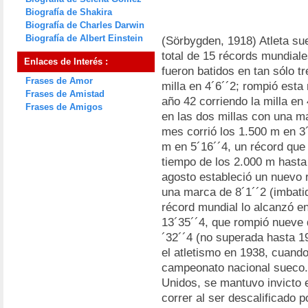
Biografía de Shakira
Biografía de Charles Darwin
Biografía de Albert Einstein
(Sörbygden, 1918) Atleta su
total de 15 récords mundiale
Enlaces de Interés :
fueron batidos en tan sólo tr
Frases de Amor
milla en 4´6´´2; rompió est
Frases de Amistad
año 42 corriendo la milla en 
Frases de Amigos
en las dos millas con una m
mes corrió los 1.500 m en 3
m en 5´16´´4, un récord que
tiempo de los 2.000 m hasta 
agosto estableció un nuevo 
una marca de 8´1´´2 (imbatid
récord mundial lo alcanzó en
13´35´´4, que rompió nueve 
´32´´4 (no superada hasta 
el atletismo en 1938, cuand
campeonato nacional sueco.
Unidos, se mantuvo invicto 
correr al ser descalificado p