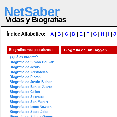
NetSaber
Vidas y Biografías
Índice Alfabético:
A
|
B
|
C
|
D
|
E
|
F
|
G
|
H
|
I
|
J
Biografías más populares :
Biografía de
Ibn Hayyan
¿Qué es biografía?
Biografía de Simon Bolivar
Biografía de Jesus
Biografía de Aristoteles
Biografía de Platon
Biografía de Justin Bieber
Biografía de Benito Juarez
Biografía de Colon
Biografía de Socrates
Biografía de San Martin
Biografía de Issac Newton
Biografía de Stebe Jobs
Biografía de Selena Gomez