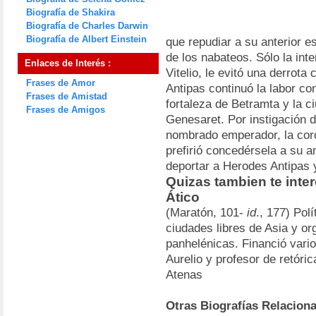
Biografía de Shakira
Biografía de Charles Darwin
Biografía de Albert Einstein
que repudiar a su anterior e
de los nabateos. Sólo la int
Enlaces de Interés :
Vitelio, le evitó una derrot
Frases de Amor
Antipas continuó la labor co
Frases de Amistad
fortaleza de Betramta y la ci
Frases de Amigos
Genesaret. Por instigación 
nombrado emperador, la coro
prefirió concedérsela a su 
deportar a Herodes Antipas 
Quizas tambien te inte
Ático
(Maratón, 101-
id
., 177) Pol
ciudades libres de Asia y or
panhelénicas. Financió var
Aurelio y profesor de retóri
Atenas
Otras Biografías Relacion