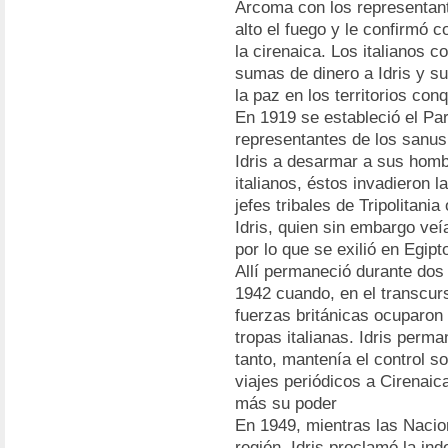
Arcoma con los representante
alto el fuego y le confirmó c
la cirenaica. Los italianos 
sumas de dinero a Idris y su
la paz en los territorios con
En 1919 se estableció el Pa
representantes de los sanus
Idris a desarmar a sus homb
italianos, éstos invadieron l
jefes tribales de Tripolitan
Idris, quien sin embargo veí
por lo que se exilió en Egipt
Allí permaneció durante dos
1942 cuando, en el transcur
fuerzas británicas ocuparon 
tropas italianas. Idris perm
tanto, mantenía el control s
viajes periódicos a Cirenai
más su poder
En 1949, mientras las Nacion
región, Idris proclamó la in