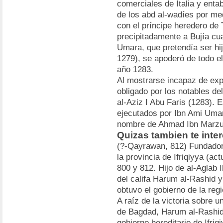
comerciales de Italia y enta
de los abd al-wadíes por me
con el príncipe heredero de
precipitadamente a Bujía cu
Umara, que pretendía ser hij
1279), se apoderó de todo el
año 1283.
Al mostrarse incapaz de expu
obligado por los notables del
al-Aziz I Abu Faris (1283).
ejecutados por Ibn Ami Umara
nombre de Ahmad Ibn Marzu
Quizas tambien te inter
(?-Qayrawan, 812) Fundador 
la provincia de Ifriqiyya (ac
800 y 812. Hijo de al-Aglab I
del califa Harum al-Rashid y
obtuvo el gobierno de la reg
A raíz de la victoria sobre u
de Bagdad, Harum al-Rashid
gobierno hereditario de Ifriq