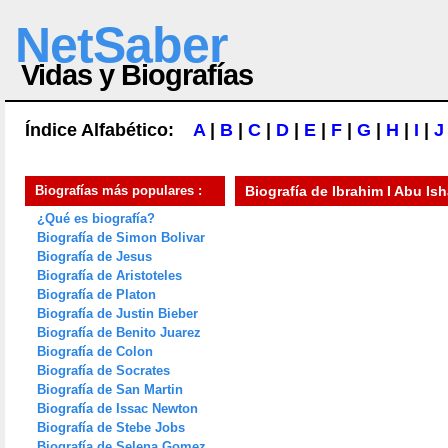
NetSaber
Vidas y Biografías
Índice Alfabético:
A
|
B
|
C
|
D
|
E
|
F
|
G
|
H
|
I
|
J
Biografías más populares :
Biografía de
Ibrahim I Abu Is
¿Qué es biografía?
Biografía de Simon Bolivar
Biografía de Jesus
Biografía de Aristoteles
Biografía de Platon
Biografía de Justin Bieber
Biografía de Benito Juarez
Biografía de Colon
Biografía de Socrates
Biografía de San Martin
Biografía de Issac Newton
Biografía de Stebe Jobs
Biografía de Selena Gomez