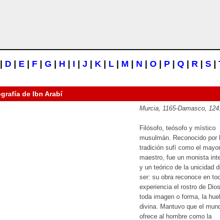
|
D
|
E
|
F
|
G
|
H
|
I
|
J
|
K
|
L
|
M
|
N
|
O
|
P
|
Q
|
R
|
S
|
ografía de
Ibn Arabí
Murcia, 1165-Damasco, 124
Filósofo, teósofo y místico
musulmán. Reconocido por 
tradición sufí como el mayo
maestro, fue un monista inte
y un teórico de la unicidad d
ser: su obra reconoce en to
experiencia el rostro de Dio
toda imagen o forma, la huel
divina. Mantuvo que el mun
ofrece al hombre como la