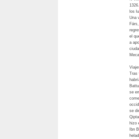
1326.
los l
Una v
Fárs,
regre
el qu
a apo
ciuda
Meca
Viaje
Tras 
habrí
Battu
se em
comer
occid
se di
Qipta
hizo 
Ibn B
helad