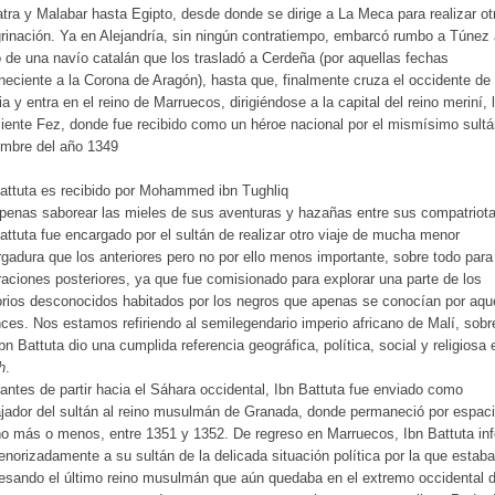
ra y Malabar hasta Egipto, desde donde se dirige a La Meca para realizar ot
rinación. Ya en Alejandría, sin ningún contratiempo, embarcó rumbo a Túnez
 de una navío catalán que los trasladó a Cerdeña (por aquellas fechas
neciente a la Corona de Aragón), hasta que, finalmente cruza el occidente de
ia y entra en el reino de Marruecos, dirigiéndose a la capital del reino meriní, 
ciente Fez, donde fue recibido como un héroe nacional por el mismísimo sultá
embre del año 1349
attuta es recibido por Mohammed ibn Tughliq
penas saborear las mieles de sus aventuras y hazañas entre sus compatriota
attuta fue encargado por el sultán de realizar otro viaje de mucha menor
gadura que los anteriores pero no por ello menos importante, sobre todo para
aciones posteriores, ya que fue comisionado para explorar una parte de los
torios desconocidos habitados por los negros que apenas se conocían por aqu
ces. Nos estamos refiriendo al semilegendario imperio africano de Malí, sobr
bn Battuta dio una cumplida referencia geográfica, política, social y religiosa 
h
.
antes de partir hacia el Sáhara occidental, Ibn Battuta fue enviado como
ador del sultán al reino musulmán de Granada, donde permaneció por espac
o más o menos, entre 1351 y 1352. De regreso en Marruecos, Ibn Battuta in
norizadamente a su sultán de la delicada situación política por la que estaba
esando el último reino musulmán que aún quedaba en el extremo occidental d