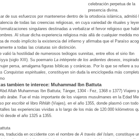
celebración perpetua de la
presencia divina.
ar de sus esfuerzos por mantenerse dentro de la ortodoxia islámica, admitió 
alencia de todas las creencias religiosas, en cuya variedad de rituales y leye
formalizaciones singulares destinadas a verbalizar el fervor religioso que habi
ombres. Al situar dicha experiencia religiosa más allá de cualquier medida mor
a de modo implícito la existencia del infierno y afirmaba que el Paraíso acog
amente a todas las criaturas sin distinción.
le valió la hostilidad de numerosos teólogos sunnitas, entre ellos el sirio Ibn
yya (siglo XIII). Su poemario
La intérprete de los ardientes deseos
, inspirad
ujer persa, amalgama figuras bíblicas y coránicas. Por lo que se refiere a s
as
Conquistas espirituales
, constituyen sin duda la enciclopedia más complet
smo
as tambien te interece: Muhammad Ibn Battuta
Abd Allah Muhammas Ibn Battuta; Tánger, 1304 - Fez, 1368 o 1377) Viajero 
afo árabe. Fue el más importante de los viajeros musulmanes en la Edad Me
o por escribir el libro
Rihläh
(Viajes), en el año 1355, donde plasmó con todo 
talles las experiencias vividas a lo largo de los más de 120.000 kilómetros q
rió desde el año 1325 a 1355.
attuta
ra, traducida en occidente con el nombre de
A través del Islam
, constituye u