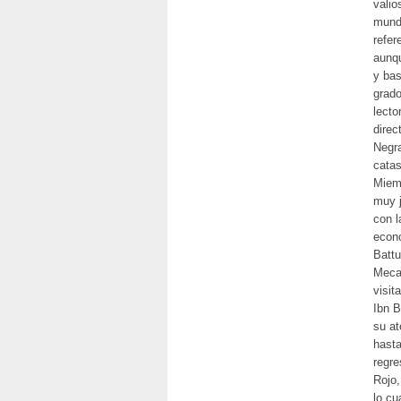
valio
mund
refer
aunqu
y bas
grado
lecto
direc
Negra
catas
Miemb
muy j
con l
econó
Battu
Meca 
visit
Ibn B
su at
hasta
regre
Rojo,
lo cu