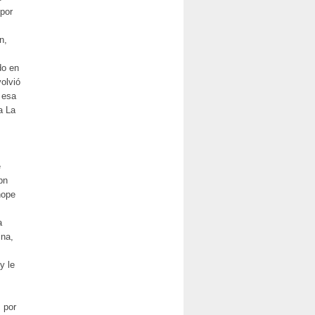
 por
n,
do en
olvió
 esa
a La
e
bn
nope
a
ina,
y le
 por