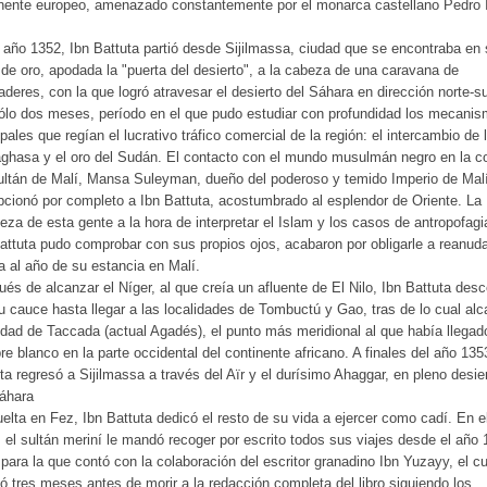
nente europeo, amenazado constantemente por el monarca castellano Pedro I
 año 1352, Ibn Battuta partió desde Sijilmassa, ciudad que se encontraba en
de oro, apodada la "puerta del desierto", a la cabeza de una caravana de
deres, con la que logró atravesar el desierto del Sáhara en dirección norte-s
ólo dos meses, período en el que pudo estudiar con profundidad los mecani
ipales que regían el lucrativo tráfico comercial de la región: el intercambio de 
ghasa y el oro del Sudán. El contacto con el mundo musulmán negro en la co
ultán de Malí, Mansa Suleyman, dueño del poderoso y temido Imperio de Malí
cionó por completo a Ibn Battuta, acostumbrado al esplendor de Oriente. La
eza de esta gente a la hora de interpretar el Islam y los casos de antropofag
attuta pudo comprobar con sus propios ojos, acabaron por obligarle a reanuda
 al año de su estancia en Malí.
és de alcanzar el Níger, al que creía un afluente de El Nilo, Ibn Battuta des
u cauce hasta llegar a las localidades de Tombuctú y Gao, tras de lo cual al
udad de Taccada (actual Agadés), el punto más meridional al que había llegad
e blanco en la parte occidental del continente africano. A finales del año 135
ta regresó a Sijilmassa a través del Aïr y el durísimo Ahaggar, en pleno desie
áhara
elta en Fez, Ibn Battuta dedicó el resto de su vida a ejercer como cadí. En e
 el sultán meriní le mandó recoger por escrito todos sus viajes desde el año 
 para la que contó con la colaboración del escritor granadino Ibn Yuzayy, el cu
ó tres meses antes de morir a la redacción completa del libro siguiendo los