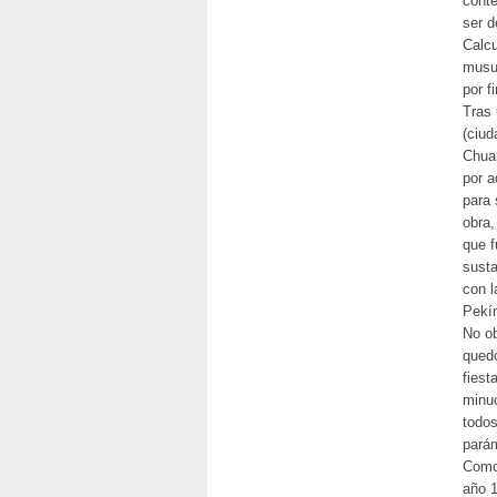
conte
ser d
Calcu
musul
por f
Tras 
(ciud
Chuan
por a
para 
obra,
que f
susta
con l
Pekín
No ob
quedó
fiest
minuc
todos
parám
Como 
año 1