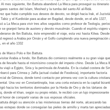
 Al mes siguiente, Ibn Battuta abandonó La Meca para proseguir su itinerario
ugares santos del Islam, Meshed y la tumba del santo Alí al-Ridá.
ez que hubo cumplido sus deseos de devoto, se dirigió hacia Irak, el Juzistá
 Tabiz y el Kurdistán para acabar en Bagdad, desde donde, en el año 1327,
só a La Meca para vivir tres años seguidos como profesor de Teología, perío
e se granjeó fama de austero y devoto musulmán. Cuando el espíritu viajero v
derarse de Ibn Battuta, éste emprendió el viaje, esta vez hasta Kilwa. Desde
d regresó a Arabia por Omán y el Golfo cumpliendo una nueva peregrinación 
, en el año 1332
s de Marco Polo e Ibn Battuta
visitar Arabia a fondo, Ibn Battuta dio comienzo realmente a su gran viaje qu
a de llevarle hasta el mismísimo corazón del imperio chino. Desde La Meca I
ta viajó a Egipto, Siria y la península de Anatolia. En la ciudad costera de Si
barcó para Crimea y Jaffa (actual ciudad de Feodosia), importante factoría
cial de Génova, donde tomó contacto por primera vez con la cultura cristian
ental. Una vez en Constantinopla, tras una corta estancia en la capital bizant
rigió hacia los territorios dominados por la Horda de Oro y de los tártaros de
q, donde el khan, según su propio relato, le recibió con un lujo impresionante 
el honor de compartir varias de sus esposas oficiales.
attuta dirigió su atención a las misteriosas tierras del norte, alcanzando las
as estepas donde se conseguían las pieles de armiño y marta tan apreciadas