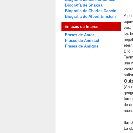
Biografía de Shakira
Biografía de Charles Darwin
A pes
Biografía de Albert Einstein
equiv
Enlaces de Interés :
veía 
los h
Frases de Amor
negab
Frases de Amistad
etern
Frases de Amigos
Ello 
Taymi
una m
vast
sufi
Quiz
(Abu 
geógr
famos
de de
recor
Ibn B
La ob