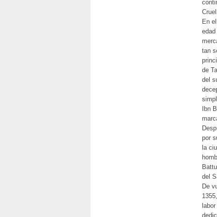
conti
Cruel
En el
edad 
merca
tan s
princ
de Ta
del s
decep
simpl
Ibn B
marca
Despu
por s
la ci
hombr
Battu
del S
De vu
1355,
labor
dedic