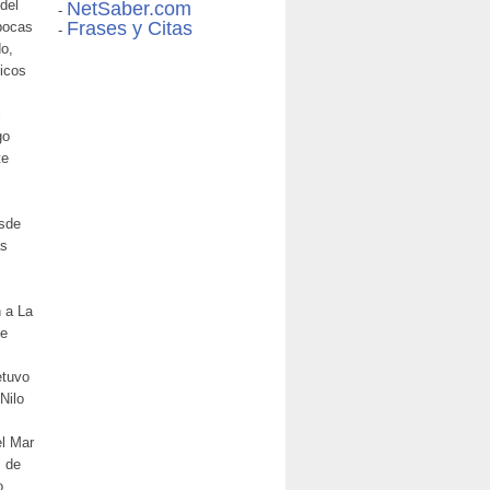
del
NetSaber.com
-
Frases y Citas
pocas
-
do,
icos
l
go
te
esde
as
n a La
de
etuvo
Nilo
el Mar
s de
o