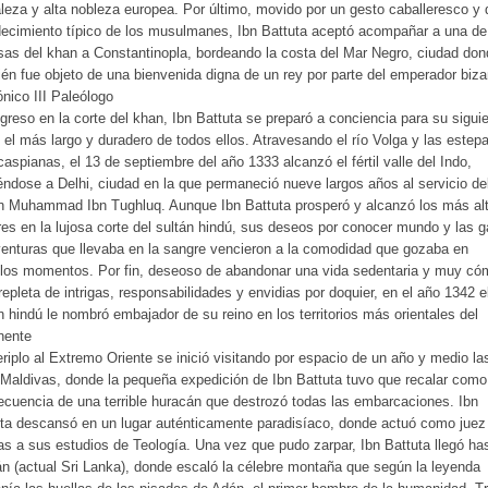
aleza y alta nobleza europea. Por último, movido por un gesto caballeresco y 
ecimiento típico de los musulmanes, Ibn Battuta aceptó acompañar a una de
as del khan a Constantinopla, bordeando la costa del Mar Negro, ciudad don
én fue objeto de una bienvenida digna de un rey por parte del emperador biza
nico III Paleólogo
greso en la corte del khan, Ibn Battuta se preparó a conciencia para su sigui
, el más largo y duradero de todos ellos. Atravesando el río Volga y las estep
caspianas, el 13 de septiembre del año 1333 alcanzó el fértil valle del Indo,
iéndose a Delhi, ciudad en la que permaneció nueve largos años al servicio de
n Muhammad Ibn Tughluq. Aunque Ibn Battuta prosperó y alcanzó los más al
es en la lujosa corte del sultán hindú, sus deseos por conocer mundo y las 
enturas que llevaba en la sangre vencieron a la comodidad que gozaba en
llos momentos. Por fin, deseoso de abandonar una vida sedentaria y muy c
repleta de intrigas, responsabilidades y envidias por doquier, en el año 1342 e
n hindú le nombró embajador de su reino en los territorios más orientales del
nente
riplo al Extremo Oriente se inició visitando por espacio de un año y medio la
 Maldivas, donde la pequeña expedición de Ibn Battuta tuvo que recalar como
cuencia de una terrible huracán que destrozó todas las embarcaciones. Ibn
ta descansó en un lugar auténticamente paradisíaco, donde actuó como juez
as a sus estudios de Teología. Una vez que pudo zarpar, Ibn Battuta llegó ha
n (actual Sri Lanka), donde escaló la célebre montaña que según la leyenda